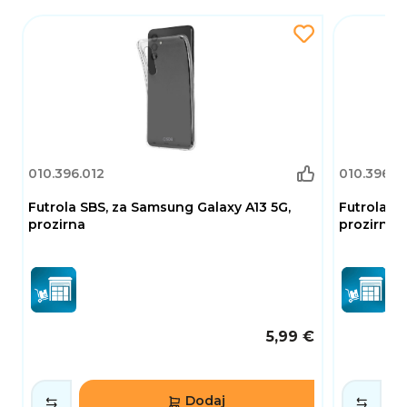
010.396.012
010.396.0
Futrola SBS, za Samsung Galaxy A13 5G,
Futrola SB
prozirna
prozirna
5,99 €
Dodaj