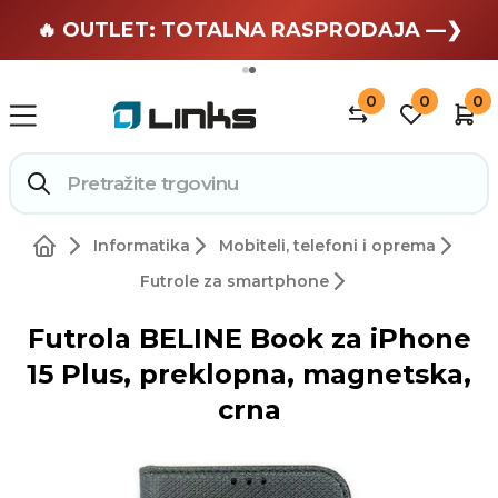
🏄 Zaslužuješ odmor —❯
🔥 OUTLET: TOTALNA RASPRODAJA —❯
0
0
0
Informatika
Mobiteli, telefoni i oprema
Futrole za smartphone
Futrola BELINE Book za iPhone
15 Plus, preklopna, magnetska,
crna