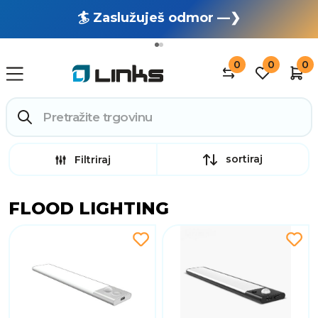
🏄 Zaslužuješ odmor —❯
🔥 OUTLET: TOTALNA RASPRODAJA —❯
0
0
0
sortiraj
Filtriraj
FLOOD LIGHTING