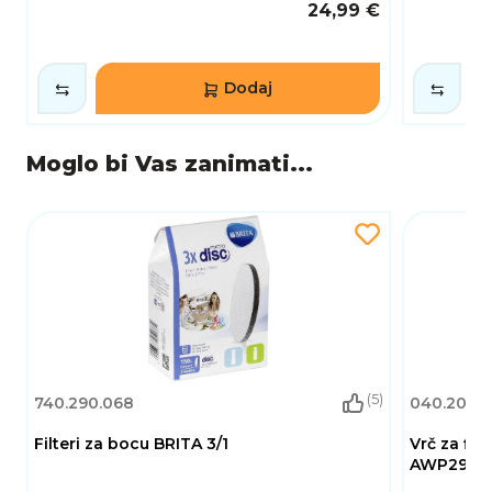
24,99 €
Dodaj
Moglo bi Vas zanimati...
(5)
740.290.068
040.205.
Filteri za bocu BRITA 3/1
Vrč za fil
AWP2933WHT