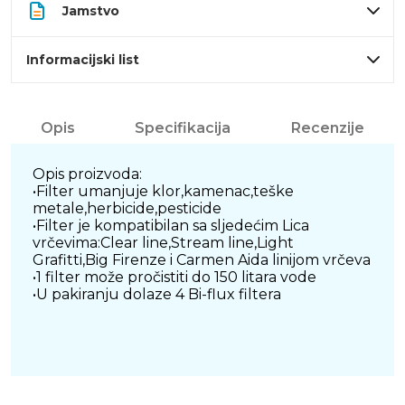
Jamstvo
Informacijski list
Opis
Specifikacija
Recenzije
Opis proizvoda:
•Filter umanjuje klor,kamenac,teške
metale,herbicide,pesticide
•Filter je kompatibilan sa sljedećim Lica
vrčevima:Clear line,Stream line,Light
Grafitti,Big Firenze i Carmen Aida linijom vrčeva
•1 filter može pročistiti do 150 litara vode
•U pakiranju dolaze 4 Bi-flux filtera