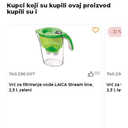
Kupci koji su kupili ovaj proizvod
kupili su i
-31 %
(15)
740.290.007
740.290.0
Vrč za filtriranje vode LAICA Stream line,
Vrč za fil
2,3 l, zeleni
2,3 l, lava