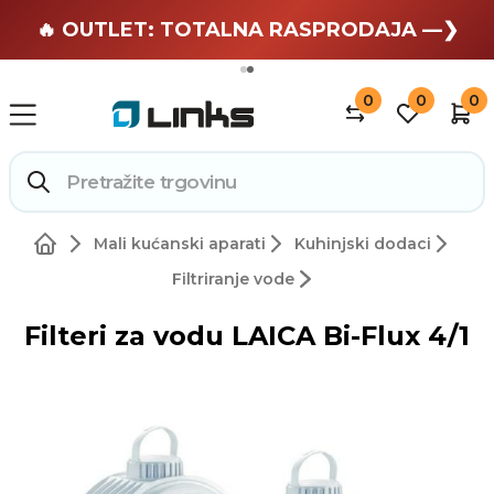
🏄 Zaslužuješ odmor —❯
🔥 OUTLET: TOTALNA RASPRODAJA —❯
0
0
0
Mali kućanski aparati
Kuhinjski dodaci
Filtriranje vode
Filteri za vodu LAICA Bi-Flux 4/1