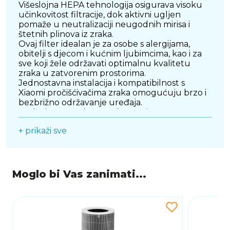
Višeslojna HEPA tehnologija osigurava visoku
učinkovitost filtracije, dok aktivni ugljen
pomaže u neutralizaciji neugodnih mirisa i
štetnih plinova iz zraka.
Ovaj filter idealan je za osobe s alergijama,
obitelji s djecom i kućnim ljubimcima, kao i za
sve koji žele održavati optimalnu kvalitetu
zraka u zatvorenim prostorima.
Jednostavna instalacija i kompatibilnost s
Xiaomi pročišćivačima zraka omogućuju brzo i
bezbrižno održavanje uređaja.
Redovitom zamjenom filtera osigurava se
maksimalna učinkovitost i dugotrajna zaštita
+ prikaži sve
vašeg životnog prostora.
Moglo bi Vas zanimati...