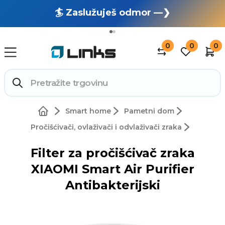
🏄 Zaslužuješ odmor —❯
🔥 OUTLET: TOTALNA RASPRODAJA —❯
0
0
0
Smart home
Pametni dom
Pročišćivači, ovlaživači i odvlaživači zraka
Filter za pročišćivač zraka
XIAOMI Smart Air Purifier
Antibakterijski