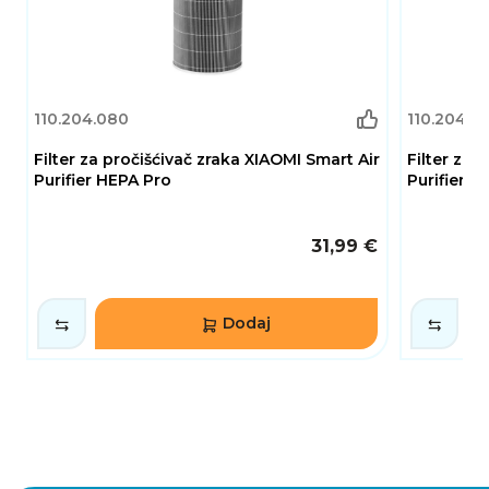
110.204.080
110.204.0
Filter za pročišćivač zraka XIAOMI Smart Air
Filter za 
Purifier HEPA Pro
Purifier 
31,99 €
Dodaj