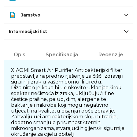
Jamstvo
Informacijski list
Opis
Specifikacija
Recenzije
XIAOMI Smart Air Purifier Antibakterijski filter
predstavlja napredno rješenje za čišći, zdraviji i
sigurniji zrak u vašem domu ili uredu.
Dizajniran je kako bi učinkovito uklanjao širok
spektar nečistoća iz zraka, uključujući fine
čestice prašine, pelud, dim, alergene te
bakterije i mikrobe koji mogu negativno
utjecati na kvalitetu disanja i opće zdravlje.
Zahvaljujući antibakterijskom sloju filtracije,
dodatno smanjuje prisutnost štetnih
mikroorganizama, stvarajući higijenski sigurnije
okruženje za cijelu obitelj.