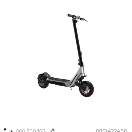
Šifra:
0001422490
060.500.183