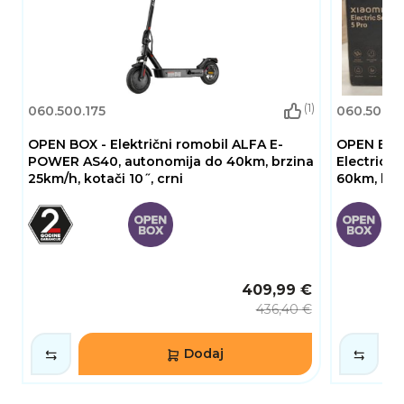
funkcija pruža sigurno, udobno i učinkovito
iskustvo vožnje za sve korisnike koji žele
pouzdano električno prijevozno sredstvo.
(1)
060.500.175
060.500.1
OPEN BOX - Električni romobil ALFA E-
OPEN BOX 
POWER AS40, autonomija do 40km, brzina
Electric S
25km/h, kotači 10˝, crni
60km, brz
409,99 €
436,40 €
Dodaj