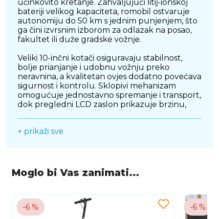
učinkovito kretanje. Zahvaljujući litij-ionskoj
bateriji velikog kapaciteta, romobil ostvaruje
autonomiju do 50 km s jednim punjenjem, što
ga čini izvrsnim izborom za odlazak na posao,
fakultet ili duže gradske vožnje.
Veliki 10-inčni kotači osiguravaju stabilnost,
bolje prianjanje i udobnu vožnju preko
neravnina, a kvalitetan ovjes dodatno povećava
sigurnost i kontrolu. Sklopivi mehanizam
omogućuje jednostavno spremanje i transport,
dok pregledni LCD zaslon prikazuje brzinu,
razinu napunjenosti baterije i ostale važne
informacije tijekom vožnje. Povezivanje s
+ prikaži sve
mobilnom aplikacijom omogućuje dodatnu
kontrolu postavki i praćenje rada romobila, a
funkcija tempomata povećava udobnost na
duljim dionicama.
Moglo bi Vas zanimati...
Čvrsta konstrukcija, moderna tamnosiva
završna obrada i nosivost do 120 kg čine MS
ENERGY Mentor 500 odličnim izborom za
svakodnevnu gradsku mobilnost. Kombinacija
-6 %
-6 %
dugog dometa, snažnog motora i naprednih