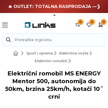
🏄 Zaslužuješ odmor —❯
🔥 OUTLET: TOTALNA RASPRODAJA —❯
0
0
0
Sport i oprema
Električna vozila
Električni romobili
Električni romobil MS ENERGY
Mentor 500, autonomija do
50km, brzina 25km/h, kotači 10˝
crni