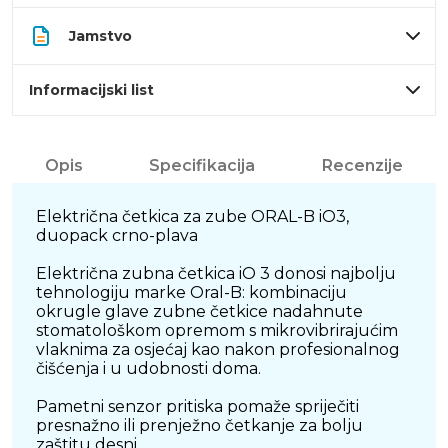
Jamstvo
Informacijski list
Opis
Specifikacija
Recenzije
Električna četkica za zube ORAL-B iO3,
duopack crno-plava
Električna zubna četkica iO 3 donosi najbolju
tehnologiju marke Oral-B: kombinaciju
okrugle glave zubne četkice nadahnute
stomatološkom opremom s mikrovibrirajućim
vlaknima za osjećaj kao nakon profesionalnog
čišćenja i u udobnosti doma.
Pametni senzor pritiska pomaže spriječiti
presnažno ili prenježno četkanje za bolju
zaštitu desni.