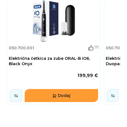
(9)
050.700.001
050.700.0
Električna četkica za zube ORAL-B iO6,
Električna
Black Onyx
Duopack, c
199,99 €
Dodaj