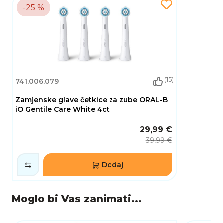
-25 %
(15)
741.006.079
Zamjenske glave četkice za zube ORAL-B
iO Gentile Care White 4ct
29,99 €
39,99 €
Dodaj
Moglo bi Vas zanimati...