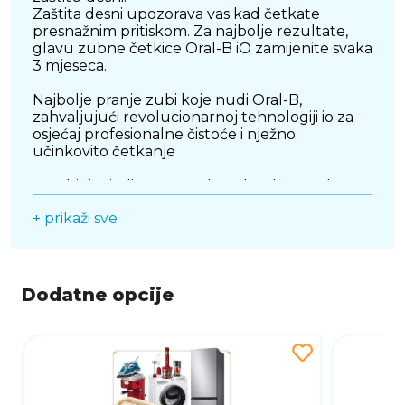
Zaštita desni upozorava vas kad četkate
presnažnim pritiskom. Za najbolje rezultate,
glavu zubne četkice Oral-B iO zamijenite svaka
3 mjeseca.
Najbolje pranje zubi koje nudi Oral-B,
zahvaljujući revolucionarnoj tehnologiji io za
osjećaj profesionalne čistoće i nježno
učinkovito četkanje
Kombinira jedinstvenu okruglu glavu zubne
četkice Oral-B s nježnim mikrovibracijama za
+ prikaži sve
svjež, čist osjećaj u ustima i 100% zdravije desni
u jednom tjednu u usporedbi s običnom
klasičnom zubnom četkicom
3 načina rada za pranje zubi prilagođeno vašim
Dodatne opcije
potrebama: Daily Clean (svakodnevno
čišćenje), Sensitive (nježno), Whitening
(izbjeljivanje)
Pametni senzor pritiska crvenom, bijelom i
zelenom bojom javlja četkate li presnažno,