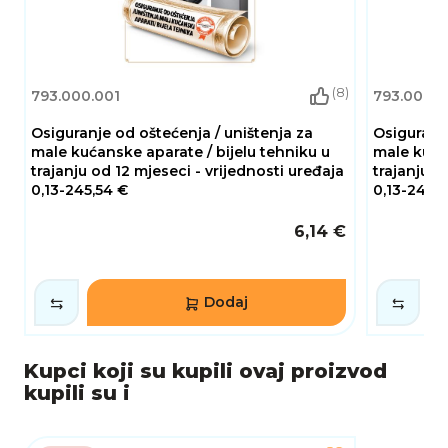
preblago ili s adekvatnom količinom pritiska
Sadržaj: 2 drške iO3, 2 glave zubne četkice, 1
punjač, 1 putni etui
(8)
793.000.001
793.000.
Osiguranje od oštećenja / uništenja za
Osiguranje
male kućanske aparate / bijelu tehniku u
male kućan
trajanju od 12 mjeseci - vrijednosti uređaja
trajanju o
0,13-245,54 €
0,13-245,5
6,14 €
Dodaj
Kupci koji su kupili ovaj proizvod
kupili su i