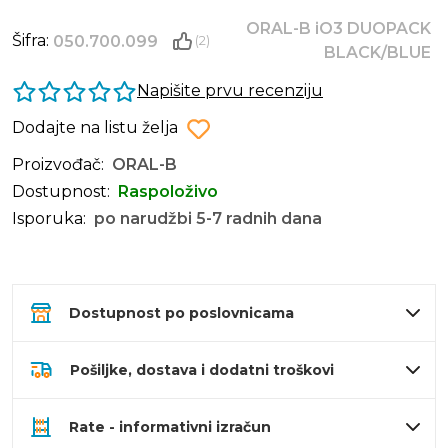
ORAL-B iO3 DUOPACK
Šifra:
050.700.099
(2)
BLACK/BLUE
Napišite prvu recenziju
Dodajte na listu želja
Proizvođač:
ORAL-B
Dostupnost:
Raspoloživo
Isporuka:
po narudžbi 5-7 radnih dana
Dostupnost po poslovnicama
Pošiljke, dostava i dodatni troškovi
Rate - informativni izračun