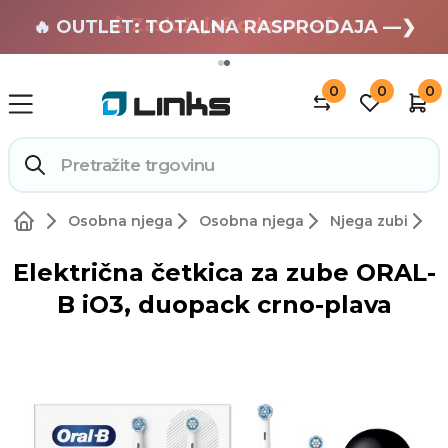
🏄 Zaslužuješ odmor —❯
🔥 OUTLET: TOTALNA RASPRODAJA —❯
0
0
0
Osobna njega
Osobna njega
Njega zubi
Električna četkica za zube ORAL-
B iO3, duopack crno-plava