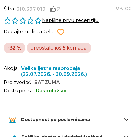
Šifra:
VB100
010.397.019
(3)
Napišite prvu recenziju
Dodajte na listu želja
-32 %
preostalo još
5
komada!
Akcija:
Velika ljetna rasprodaja
(22.07.2026. - 30.09.2026.)
Proizvođač:
SATZUMA
Dostupnost:
Raspoloživo
Dostupnost po poslovnicama