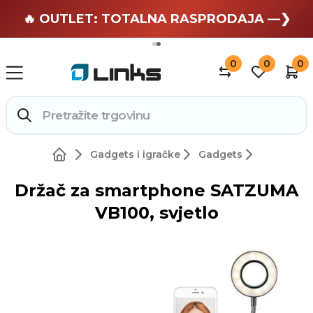
🏄 Zaslužuješ odmor —❯
🔥 OUTLET: TOTALNA RASPRODAJA —❯
0
0
0
Gadgets i igračke
Gadgets
Držač za smartphone SATZUMA
VB100, svjetlo