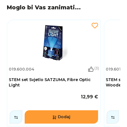
Moglo bi Vas zanimati...
(3)
019.600.004
019.601.00
STEM set Svjetlo SATZUMA, Fibre Optic
STEM set
Light
Wooden Ea
12,99 €
Dodaj