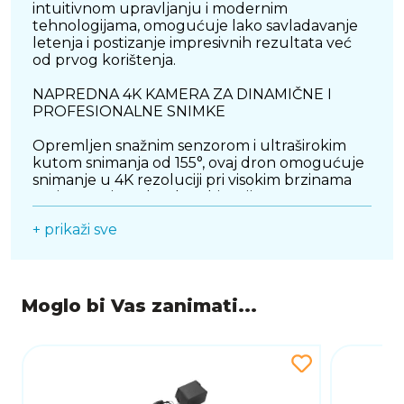
intuitivnom upravljanju i modernim
tehnologijama, omogućuje lako savladavanje
letenja i postizanje impresivnih rezultata već
od prvog korištenja.
NAPREDNA 4K KAMERA ZA DINAMIČNE I
PROFESIONALNE SNIMKE
Opremljen snažnim senzorom i ultraširokim
kutom snimanja od 155°, ovaj dron omogućuje
snimanje u 4K rezoluciji pri visokim brzinama
osvježavanja. Takva kombinacija pruža
izuzetno dinamične kadrove s naglašenim
+ prikaži sve
osjećajem brzine i prostora, idealne za akcijske
scene i kreativne projekte. Napredna
stabilizacija slike osigurava fluidan prikaz čak i
tijekom naglih manevara i brzih promjena
smjera, omogućujući profesionalne rezultate
Moglo bi Vas zanimati...
bez dodatne opreme.
FLY MORE COMBO ZA PRODUŽENO VRIJEME
LETENJA
Jedna od ključnih prednosti ovog paketa je