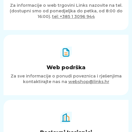
Za informacije o web trgovini Links nazovite na tel.
DJI Avata 360 Fly More Combo s DJI RC 2
(dostupni smo od ponedjeljka do petka, od 8:00 do
kontrolerom predstavlja vrhunski izbor za
16:00).
tel: +385 1 3096 944
korisnike koji žele maksimalne mogućnosti FPV
letenja i snimanja. 4K kamera, produženo
vrijeme letenja, intuitivno upravljanje i
napredne sigurnosne značajke čine ga
izuzetno svestranim i pouzdanim uređajem.
Ovaj model omogućuje potpunu kreativnu
slobodu i vrhunske rezultate, bilo da ga
koristiš za profesionalne projekte ili osobnu
zabavu.
Web podrška
Za sve informacije o ponudi poveznica i rješenjima
kontaktirajte nas na
webshop@links.hr