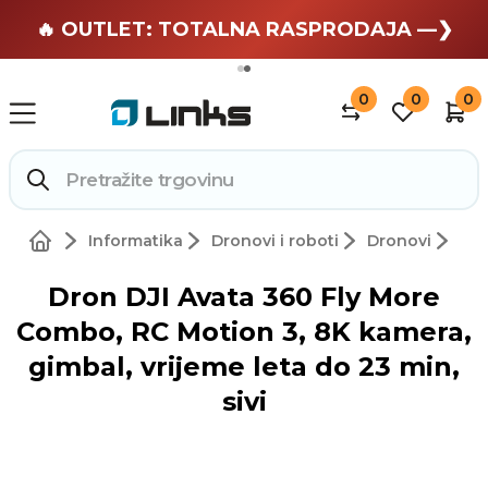
🏄 Zaslužuješ odmor —❯
🔥 OUTLET: TOTALNA RASPRODAJA —❯
0
0
0
Informatika
Dronovi i roboti
Dronovi
Dron DJI Avata 360 Fly More
Combo, RC Motion 3, 8K kamera,
gimbal, vrijeme leta do 23 min,
sivi