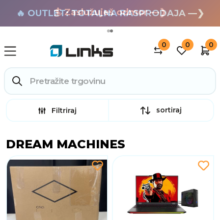
🏄 Zaslužuješ odmor —❯
🔥 OUTLET: TOTALNA RASPRODAJA —❯
0
0
0
sortiraj
Filtriraj
DREAM MACHINES