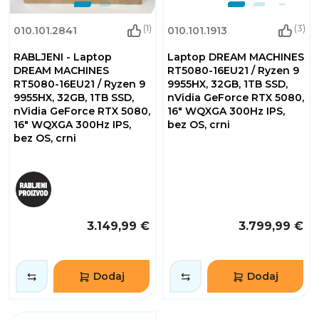
(1)
(3)
010.101.2841
010.101.1913
RABLJENI - Laptop
Laptop DREAM MACHINES
DREAM MACHINES
RT5080-16EU21 / Ryzen 9
RT5080-16EU21 / Ryzen 9
9955HX, 32GB, 1TB SSD,
9955HX, 32GB, 1TB SSD,
nVidia GeForce RTX 5080,
nVidia GeForce RTX 5080,
16" WQXGA 300Hz IPS,
16" WQXGA 300Hz IPS,
bez OS, crni
bez OS, crni
3.149,99 €
3.799,99 €
Dodaj
Dodaj