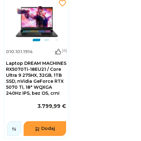
(6)
010.101.1914
Laptop DREAM MACHINES
RX5070Ti-18EU21 / Core
Ultra 9 275HX, 32GB, 1TB
SSD, nVidia GeForce RTX
5070 Ti, 18" WQXGA
240Hz IPS, bez OS, crni
3.799,99 €
Dodaj