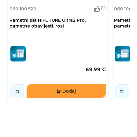
(12)
060.100.520
060.100.5
Pametni sat HIFUTURE Ultra2 Pro,
Pametni s
pametne obavijesti, rozi
pametne ob
69,99 €
Dodaj