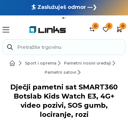
🏄 Zaslužuješ odmor —❯
🔥 OUTLET: TOTALNA RASPRODAJA —❯
0
0
0
Sport i oprema
Pametni nosivi uređaji
Pametni satovi
Dječji pametni sat SMART360
Botslab Kids Watch E3, 4G+
video pozivi, SOS gumb,
lociranje, rozi