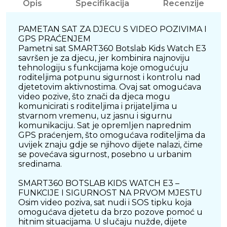
Opis
Specifikacija
Recenzije
PAMETAN SAT ZA DJECU S VIDEO POZIVIMA I
GPS PRAĆENJEM
Pametni sat SMART360 Botslab Kids Watch E3
savršen je za djecu, jer kombinira najnoviju
tehnologiju s funkcijama koje omogućuju
roditeljima potpunu sigurnost i kontrolu nad
djetetovim aktivnostima. Ovaj sat omogućava
video pozive, što znači da djeca mogu
komunicirati s roditeljima i prijateljima u
stvarnom vremenu, uz jasnu i sigurnu
komunikaciju. Sat je opremljen naprednim
GPS praćenjem, što omogućava roditeljima da
uvijek znaju gdje se njihovo dijete nalazi, čime
se povećava sigurnost, posebno u urbanim
sredinama.
SMART360 BOTSLAB KIDS WATCH E3 –
FUNKCIJE I SIGURNOST NA PRVOM MJESTU
Osim video poziva, sat nudi i SOS tipku koja
omogućava djetetu da brzo pozove pomoć u
hitnim situacijama. U slučaju nužde, dijete