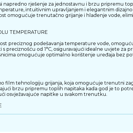
i napredno rješenje za jednostavnu i brzu pripremu to
erature, intuitivnim upravljanjem i elegantnim dizajn
st omogućuje trenutačno grijanje i hlađenje vode, elimin
OLU TEMPERATURE
ost preciznog podešavanja temperature vode, omogućujući
 preciznošću od 1°C, osiguravajući idealne uvjete za pripr
risnicima omogućuje optimalno korištenje uređaja bez po
no film tehnologiju grijanja, koja omogućuje trenutni z
vajući brzu pripremu toplih napitaka kada god je to pot
ći osvježavajuće napitke u svakom trenutku.
E
turu vode i omogućuje jednostavno podešavanje putem i
uru bez složenih izbornika. Pametno upravljanje dodatno 
u.