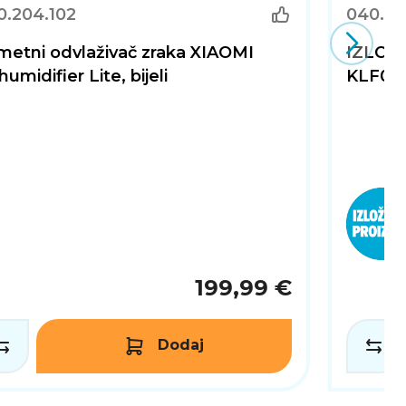
udobnost u svakodnevni život.
0.204.102
040.20
metni odvlaživač zraka XIAOMI
IZLOŽB
umidifier Lite, bijeli
KLF03D
199,99 €
Dodaj