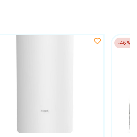
m linijama i kompaktnim dimenzijama, lako se uklapa
 konstrukcija omogućuju jednostavno premještanje, a
-46 %
 zahvaljujući naprednim sustavima upravljanja
urnosnu bravu i automatsko isključivanje kada se ne
ljinsko upravljanje putem mobilne aplikacije. Ova
e vode u stvarnom vremenu. Integracija s pametnim
a.
 upravljanje kako bi osigurao brzo i učinkovito
agrijavanjem i hlađenjem, pametnim značajkama i
vom domu ili uredu. Bez obzira koristite li ga za