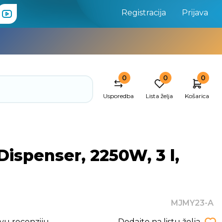
Registracija
Prijava
0
0
0
Usporedba
Lista želja
Košarica
ispenser, 2250W, 3 l,
MJMY23-A
rvu recenziju
Dodajte na listu želja