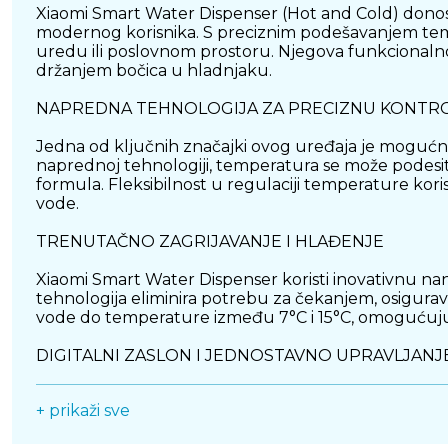
Xiaomi Smart Water Dispenser (Hot and Cold) donos
modernog korisnika. S preciznim podešavanjem temp
uredu ili poslovnom prostoru. Njegova funkcionalno
držanjem bočica u hladnjaku.
NAPREDNA TEHNOLOGIJA ZA PRECIZNU KONTR
Jedna od ključnih značajki ovog uređaja je mogućn
naprednoj tehnologiji, temperatura se može podesiti s
formula. Fleksibilnost u regulaciji temperature ko
vode.
TRENUTAČNO ZAGRIJAVANJE I HLAĐENJE
Xiaomi Smart Water Dispenser koristi inovativnu na
tehnologija eliminira potrebu za čekanjem, osigura
vode do temperature između 7°C i 15°C, omogućuju
DIGITALNI ZASLON I JEDNOSTAVNO UPRAVLJANJ
Integrirani LED zaslon prikazuje trenutnu tempera
+ prikaži sve
lakoćom mijenjati postavke i prilagođavati temperat
jednostavnim i praktičnim za svakodnevnu upotreb