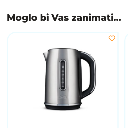
KOMPAKTAN I ELEGANTAN DIZAJN
Moglo bi Vas zanimati...
Xiaomi je poznat po svom minimalističkom, ali funkc
u bilo koji prostor, bilo da je riječ o kuhinji, ur
kapacitet spremnika od 3 litre osigurava dovoljno v
ENERGETSKA UČINKOVITOST I SIGURNOSNE ZN
Ovaj aparat dizajniran je s naglaskom na energetsk
energijom. Uređaj je opremljen i sigurnosnim mehani
koristi. Ove funkcije omogućuju bezbrižno korišt
PAMETNA POVEZIVOST I DODATNE FUNKCIJE
Xiaomi Smart Water Dispenser podržava bežično pov
značajka dodatno pojednostavljuje korištenje, om
ekosustavom pruža dodatnu praktičnost, omogućuju
ZAKLJUČAK
Xiaomi Smart Water Dispenser (Hot and Cold) kombini
rješenje za pripremu tople i hladne vode. S mogu
sigurnosnim mehanizmima, ovaj uređaj predstavlja idea