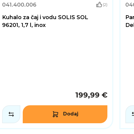
Smart Water Dispenser donosi vrhunsku funkcionalnost i 
041.400.006
04
(2)
Kuhalo za čaj i vodu SOLIS SOL
Pa
96201, 1,7 l, inox
Deh
199,99 €
Dodaj