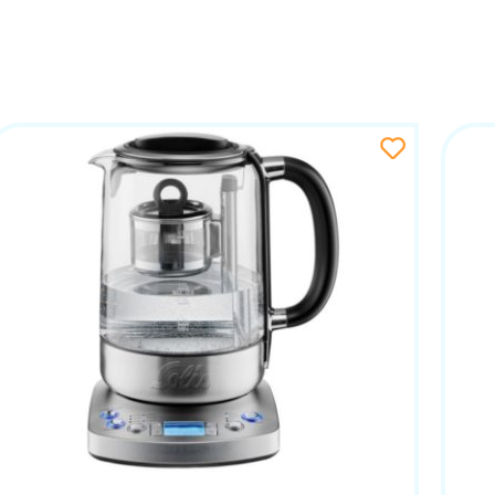
ionalnom dizajnu, a ovaj aparat nije iznimka. S moderni
edu ili dnevnom boravku. Njegova mala težina i ergonomska
ode za čitav dan korištenja bez čestog nadopunjavanja.
AČAJKE
u učinkovitost, smanjujući potrošnju električne energije
zmima, uključujući zaštitu od pregrijavanja, dječju sig
enje, čineći ga pouzdanim dodatkom svakom kućanstvu.
ezivanje putem Wi-Fi mreže, omogućujući korisnicima da
ogućujući podešavanje temperature i praćenje potrošnj
ći automatske prilagodbe na temelju korisničkih navik
ra inovativnu tehnologiju, moderan dizajn i jednostavno
ćnošću preciznog podešavanja temperature, trenutnim z
lno rješenje za sve koji žele praktičnost i kvalitetu u s