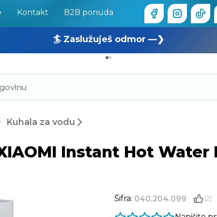
e
Kontakt
B2B ponuda
🏄 Zaslužuješ odmor —❯
🔥 OUTLET: TOTALNA RASPRODAJA —❯
Kuhala za vodu
XIAOMI Instant Hot Water D
Šifra:
040.204.099
(2)
Napišite p