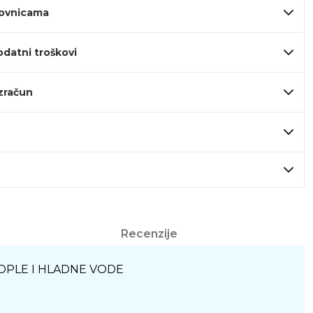
lovnicama
odatni troškovi
izračun
Recenzije
OPLE I HLADNE VODE