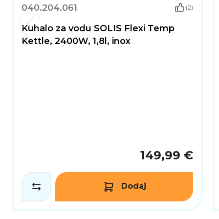
pripremu napitaka, kuhanje ili osvježenje, Xiaomi 
040.204.061
(2)
Kuhalo za vodu SOLIS Flexi Temp
Kettle, 2400W, 1,8l, inox
149,99 €
Dodaj