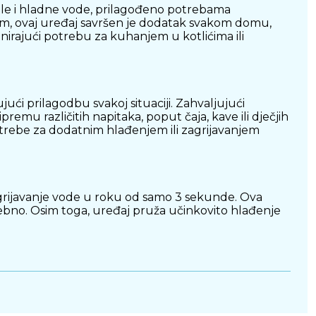
ple i hladne vode, prilagođeno potrebama
om, ovaj uređaj savršen je dodatak svakom domu,
irajući potrebu za kuhanjem u kotlićima ili
 prilagodbu svakoj situaciji. Zahvaljujući
emu različitih napitaka, poput čaja, kave ili dječjih
trebe za dodatnim hlađenjem ili zagrijavanjem
agrijavanje vode u roku od samo 3 sekunde. Ova
rebno. Osim toga, uređaj pruža učinkovito hlađenje
ntuitivnog dodirnog sučelja. Korisnici mogu s
poboljšava korisničko iskustvo, čineći ovaj aparat