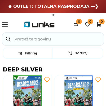
🏄 Zaslužuješ odmor —❯
🔥 OUTLET: TOTALNA RASPRODAJA —❯
0
0
0
sortiraj
Filtriraj
DEEP SILVER