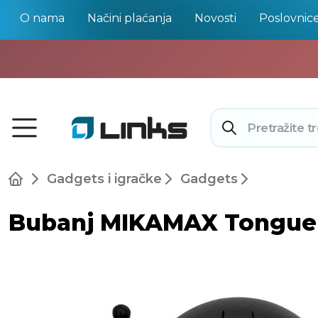
O nama
Načini plaćanja
Novosti
Poslovnic
Gadgets i igračke
Gadgets
Bubanj MIKAMAX Tongue S