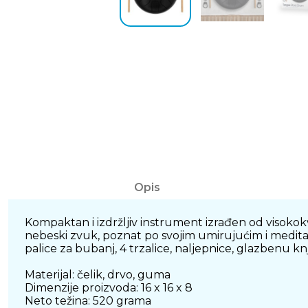
Opis
Kompaktan i izdržljiv instrument izrađen od visokokv
nebeski zvuk, poznat po svojim umirujućim i meditati
palice za bubanj, 4 trzalice, naljepnice, glazbenu knj
Materijal: čelik, drvo, guma
Dimenzije proizvoda: 16 x 16 x 8
Neto težina: 520 grama