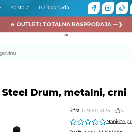
e
Kontakt
B2B ponuda
🏄 Zaslužuješ odmor —❯
🔥 OUTLET: TOTALNA RASPRODAJA —❯
teel Drum, metalni, crni
Šifra:
019.601.075
(5)
Napišite p