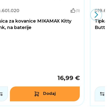
.601.020
019.60
(5)
sica za kovanice MIKAMAX Kitty
Tipka 
k, na baterije
Button
16,99 €
Dodaj