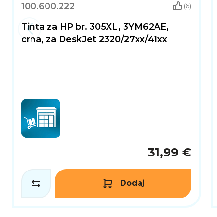
100.600.222
(6)
Tinta za HP br. 305XL, 3YM62AE,
crna, za DeskJet 2320/27xx/41xx
31,99 €
Dodaj