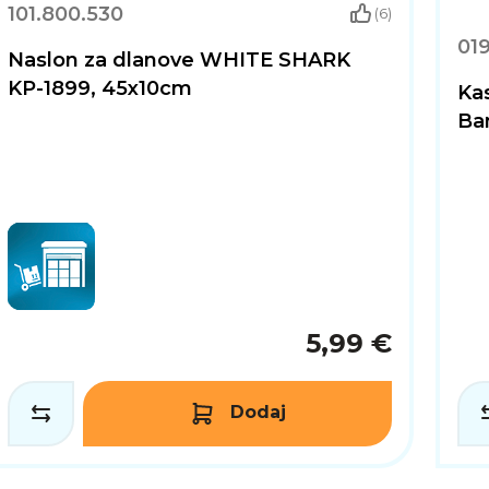
101.800.530
(6)
019
Naslon za dlanove WHITE SHARK
KP-1899, 45x10cm
Ka
Ban
5,99 €
Dodaj