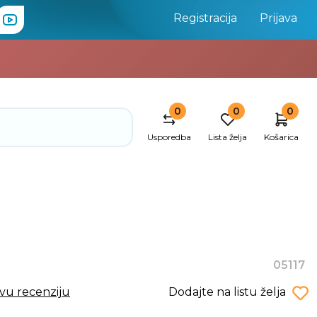
Registracija
Prijava
0
0
0
Usporedba
Lista želja
Košarica
05117
rvu recenziju
Dodajte na listu želja