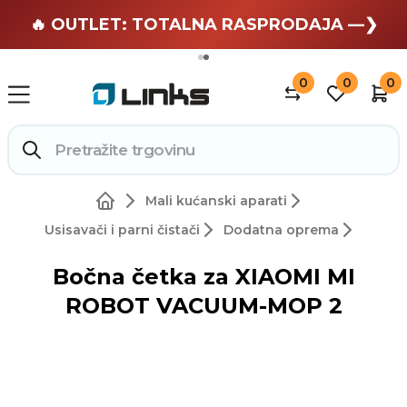
🏄 Zaslužuješ odmor —❯
🔥 OUTLET: TOTALNA RASPRODAJA —❯
0
0
0
Mali kućanski aparati
Usisavači i parni čistači
Dodatna oprema
Bočna četka za XIAOMI MI
ROBOT VACUUM-MOP 2