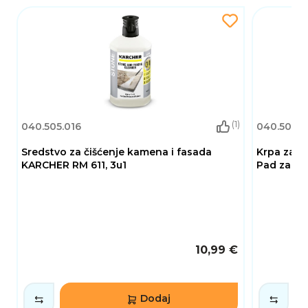
(1)
040.505.016
040.505.0
Sredstvo za čišćenje kamena i fasada
Krpa za 
KARCHER RM 611, 3u1
Pad za S1
10,99 €
Dodaj