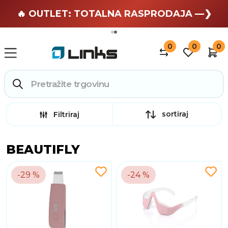
🏄 Zaslužuješ odmor —❯
🔥 OUTLET: TOTALNA RASPRODAJA —❯
0
0
0
sortiraj
Filtriraj
BEAUTIFLY
-29 %
-24 %