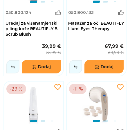
050.800.124
050.800.133
Uređaj za višenamjenski
Masažer za oči BEAUTIFLY
piling kože BEAUTIFLY B-
Illumi Eyes Therapy
Scrub Blush
39,99 €
67,99 €
55,99 €
89,99 €
Dodaj
Dodaj
-29 %
-11 %