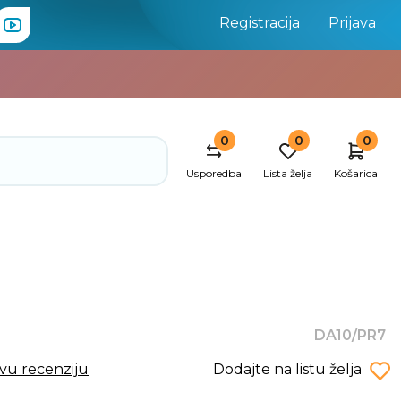
Registracija
Prijava
0
0
0
Usporedba
Lista želja
Košarica
DA10/PR7
rvu recenziju
Dodajte na listu želja