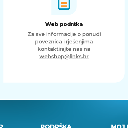
Web podrška
Za sve informacije o ponudi
poveznica i rješenjima
kontaktirajte nas na
webshop@links.hr
P
PODRŠKA
MOJ 