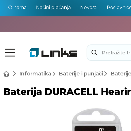
O nama
Načini plaćanja
Novosti
Poslovnic
Informatika
Baterije i punjači
Baterij
Baterija DURACELL Heari