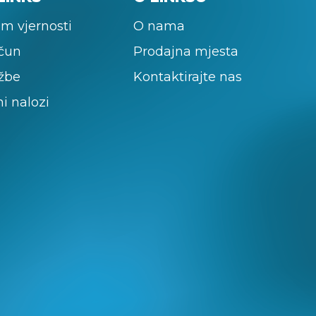
m vjernosti
O nama
ačun
Prodajna mjesta
žbe
Kontaktirajte nas
ni nalozi