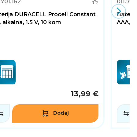
.701.162
011.701
terija DURACELL Procell Constant
Bateri
 alkalna, 1.5 V, 10 kom
AAA, al
13,99 €
Dodaj