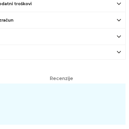
odatni troškovi
izračun
Recenzije