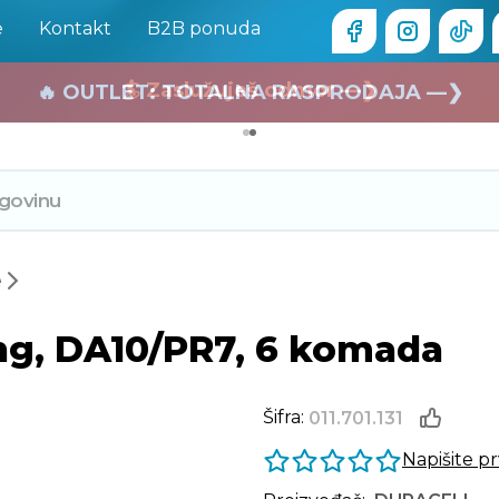
e
Kontakt
B2B ponuda
🏄 Zaslužuješ odmor —❯
🔥 OUTLET: TOTALNA RASPRODAJA —❯
e
ng, DA10/PR7, 6 komada
Šifra:
011.701.131
Napišite p