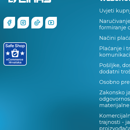
Uvjeti kupn
Naručivanje
formiranje 
Načini plać
Plaćanje i t
komunikaci
Pošiljke, do
dodatni tro
Osobno pre
Zakonsko j
odgovornos
materijalne
Komercijal
trajnosti - 
proizvođača