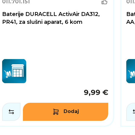
011.701.151
011
Baterije DURACELL ActivAir DA312,
Ba
PR41, za slušni aparat, 6 kom
AA,
9,99 €
Dodaj