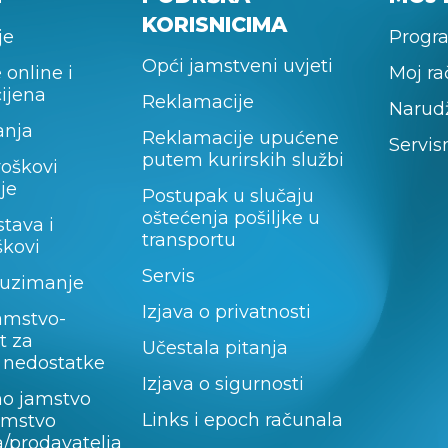
KORISNICIMA
je
Progra
Opći jamstveni uvjeti
 online i
Moj r
cijena
Reklamacije
Narud
anja
Reklamacije upućene
Servis
putem kurirskih službi
roškovi
je
Postupak u slučaju
oštećenja pošiljke u
stava i
transportu
škovi
Servis
uzimanje
Izjava o privatnosti
amstvo-
t za
Učestala pitanja
 nedostatke
Izjava o sigurnosti
no jamstvo
Links i epoch računala
jamstvo
/prodavatelja