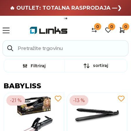
🏄 Zaslužuješ odmor —❯
🔥 OUTLET: TOTALNA RASPRODAJA —❯
0
0
0
sortiraj
Filtriraj
BABYLISS
-21 %
-13 %