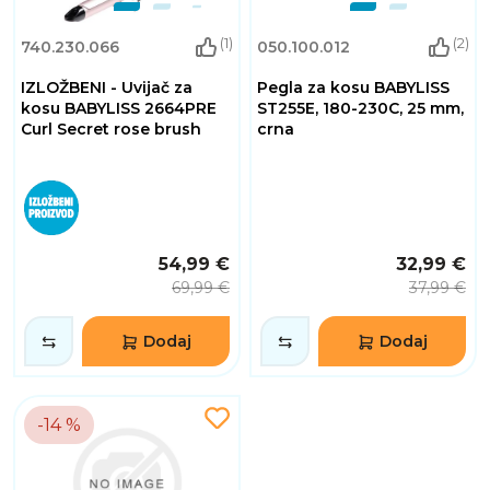
(1)
(2)
740.230.066
050.100.012
IZLOŽBENI - Uvijač za
Pegla za kosu BABYLISS
kosu BABYLISS 2664PRE
ST255E, 180-230C, 25 mm,
Curl Secret rose brush
crna
54,99 €
32,99 €
69,99 €
37,99 €
Dodaj
Dodaj
-14 %