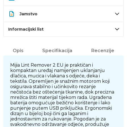
Jamstvo
Informacijski list
Opis
Specifikacija
Recenzije
Mijia Lint Remover 2 EU je praktičan i
kompaktan uređaj namijenjen uklanjanju
dlačica, mucica i vlakana s odjeće, deka i
tekstila. Opremljen je snažnim motorom koji
osigurava stabilno i učinkovito rezanje
nečistoća bez oštećenja tkanine, dok precizna
mrežica štiti materijal tijekom rada. Ugrađena
baterija omogućuje bežično korištenje i lako
punjenje putem USB priključka. Ergonomski
dizajn u bijeloj boji čini ga laganim i
jednostavnim za rukovanje. Pogodan je za
svakodnevno održavanje odjeće, produžuje