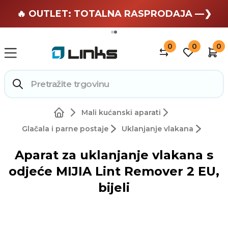
🏄 Zaslužuješ odmor —❯
🔥 OUTLET: TOTALNA RASPRODAJA —❯
0
0
0
Mali kućanski aparati
Glačala i parne postaje
Uklanjanje vlakana
Aparat za uklanjanje vlakana s
odjeće MIJIA Lint Remover 2 EU,
bijeli