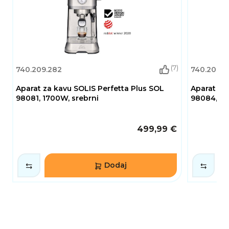
(7)
740.209.282
740.209.2
Aparat za kavu SOLIS Perfetta Plus SOL
Aparat za
98081, 1700W, srebrni
98084, 17
499,99 €
Dodaj