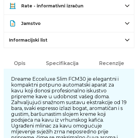
Rate - informativni izračun
Jamstvo
Informacijski list
Opis
Specifikacija
Recenzije
Dreame Ecceluxe Slim FCM30 je elegantni i
kompaktni potpuno automatski aparat za
kavu koji donosi profesionalno iskustvo
pripreme kave u udobnost vašeg doma.
Zahvaljujući snažnom sustavu ekstrakcije od 19
bara, svaki espresso izlazi bogat, aromatičan i s
gustim, baršunastim slojem kreme koji
podsjeća na kavu iz vrhunskog kafića.
Ugrađeni mlinac za kavu omogućuje
mljevenje svježih zrna neposredno prije
pripreme, čime se maksimalno čuva aroma i