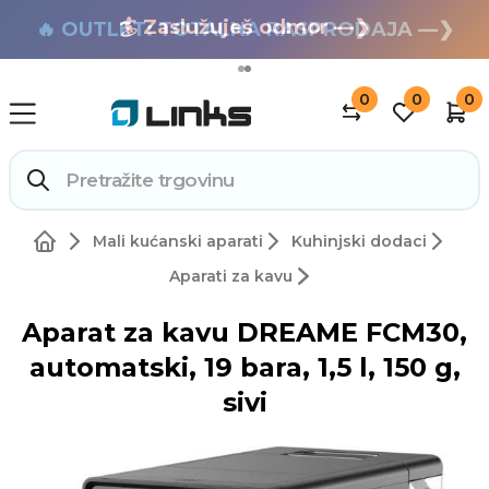
🏄 Zaslužuješ odmor —❯
🔥 OUTLET: TOTALNA RASPRODAJA —❯
0
0
0
Mali kućanski aparati
Kuhinjski dodaci
Aparati za kavu
Aparat za kavu DREAME FCM30,
automatski, 19 bara, 1,5 l, 150 g,
sivi