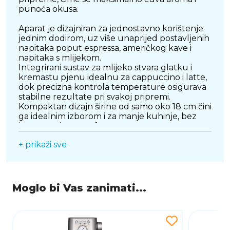
punoća okusa.
Aparat je dizajniran za jednostavno korištenje
jednim dodirom, uz više unaprijed postavljenih
napitaka poput espressa, američkog kave i
napitaka s mlijekom.
Integrirani sustav za mlijeko stvara glatku i
kremastu pjenu idealnu za cappuccino i latte,
dok precizna kontrola temperature osigurava
stabilne rezultate pri svakoj pripremi.
Kompaktan dizajn širine od samo oko 18 cm čini
ga idealnim izborom i za manje kuhinje, bez
kompromisa u performansama.
+ prikaži sve
Napredni sustav samočišćenja olakšava
održavanje, automatski čisti sustav za kavu i
mlijeko te produžuje vijek trajanja uređaja.
Dreame FCM30 spaja modernu tehnologiju,
minimalistički dizajn i jednostavnost korištenja,
Moglo bi Vas zanimati...
pretvarajući svako jutro u mali ritual uživanja u
savršeno pripremljenoj kavi.