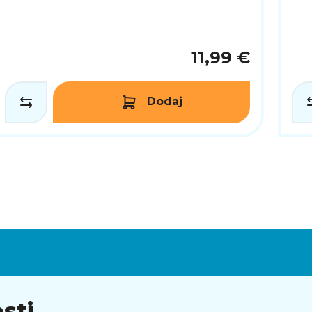
11,99 €
Dodaj
sti