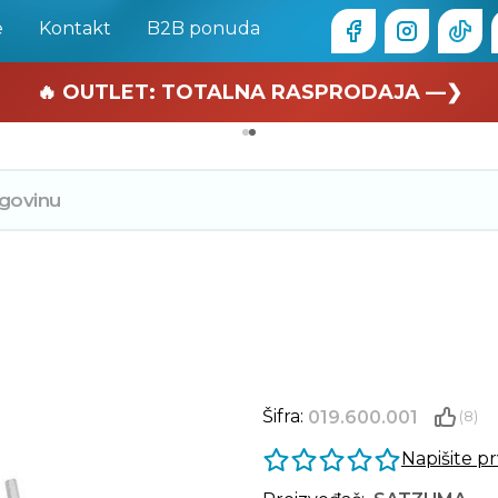
e
Kontakt
B2B ponuda
🏄 Zaslužuješ odmor —❯
🔥 OUTLET: TOTALNA RASPRODAJA —❯
Šifra:
019.600.001
(8)
Napišite p