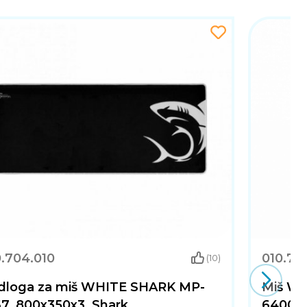
0.704.010
010.70
(10)
dloga za miš WHITE SHARK MP-
Miš WH
7, 800x350x3, Shark
6400dpi