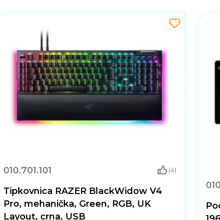
010.701.101
(4)
01
Tipkovnica RAZER BlackWidow V4
Pro, mehanička, Green, RGB, UK
Po
Layout, crna, USB
196