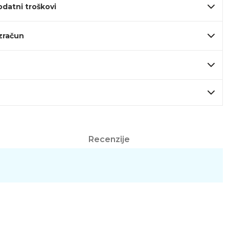
odatni troškovi
izračun
Recenzije