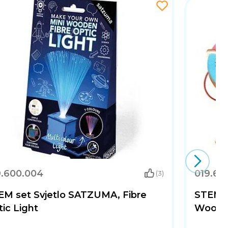
9.600.004
019.601
(3)
EM set Svjetlo SATZUMA, Fibre
STEM 
ic Light
Wooden