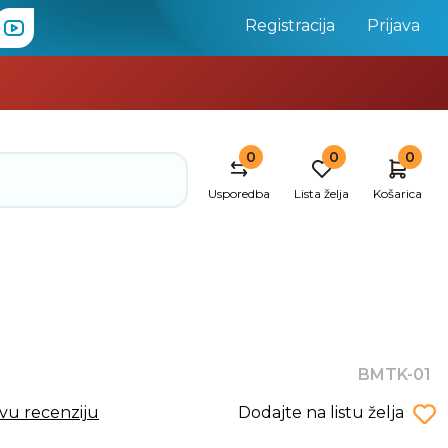
Registracija
Prijava
0
0
0
Usporedba
Lista želja
Košarica
BMTK-01
rvu recenziju
Dodajte na listu želja