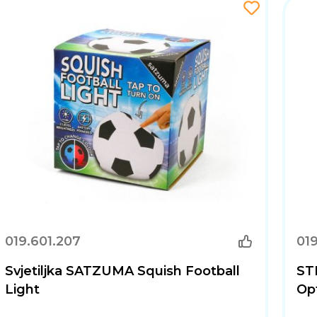
019.601.207
01
Svjetiljka SATZUMA Squish Football
ST
Light
Opt