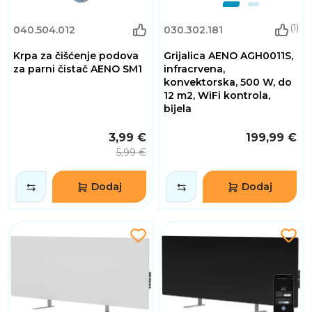
(1)
040.504.012
030.302.181
Krpa za čišćenje podova
Grijalica AENO AGH0011S,
za parni čistač AENO SM1
infracrvena,
konvektorska, 500 W, do
12 m2, WiFi kontrola,
bijela
3,99 €
199,99 €
5,99 €
Dodaj
Dodaj