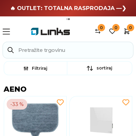
🏄 Zaslužuješ odmor —❯
🔥 OUTLET: TOTALNA RASPRODAJA —❯
0
0
0
sortiraj
Filtriraj
AENO
-33 %