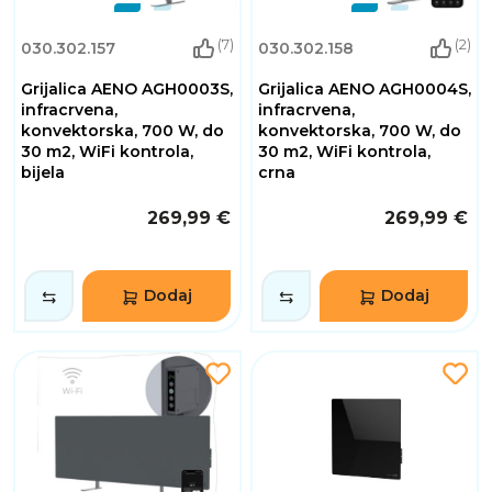
(7)
(2)
030.302.157
030.302.158
Grijalica AENO AGH0003S,
Grijalica AENO AGH0004S,
infracrvena,
infracrvena,
konvektorska, 700 W, do
konvektorska, 700 W, do
30 m2, WiFi kontrola,
30 m2, WiFi kontrola,
bijela
crna
269,99 €
269,99 €
Dodaj
Dodaj