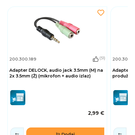
(51)
200.300.189
200.300.1
Adapter DELOCK, audio jack 3.5mm (M) na
Adapter D
2x 3.5mm (Ž) (mikrofon + audio izlaz)
produžni
2,99 €
Dodaj