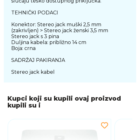
slučaju teško dostupnog priključka.
TEHNIČKI PODACI
Konektor: Stereo jack muški 2,5 mm
(zakrivljen) > Stereo jack ženski 3,5 mm
Stereo jack s 3 pina
Duljina kabela: približno 14 cm
Boja: crna
SADRŽAJ PAKIRANJA
Stereo jack kabel
Kupci koji su kupili ovaj proizvod
kupili su i