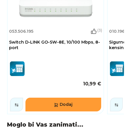
(3)
053.506.195
010.196.01
Switch D-LINK GO-SW-8E, 10/100 Mbps, 8-
Sigurnos
port
kensington
10,99 €
Dodaj
Moglo bi Vas zanimati...