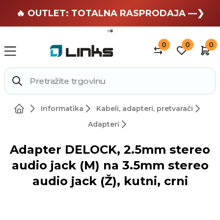
🏄 Zaslužuješ odmor —❯
🔥 OUTLET: TOTALNA RASPRODAJA —❯
0
0
0
Informatika
Kabeli, adapteri, pretvarači
Adapteri
Adapter DELOCK, 2.5mm stereo
audio jack (M) na 3.5mm stereo
audio jack (Ž), kutni, crni