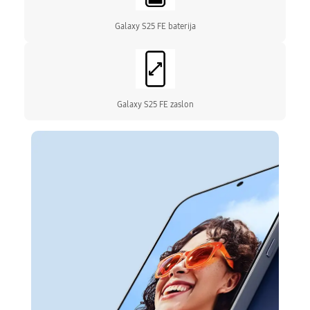
REVOLUCIONARNE KAMERE ZA SVAKI
Galaxy S25 FE baterija
TRENUTAK
Trokutni sustav kamera donosi 50 MP glavnu
kameru s optičkom stabilizacijom i dual pixel
PDAF-om za besprijekorne fotografije u svim
uvjetima. Telefoto kamera od 8 MP
omogućuje 3x optički zoom, dok 12 MP
Galaxy S25 FE zaslon
ultraširoka kamera s kutom od 123° hvata svu
širinu trenutka. Video podrška ide do
impresivnih 8K@30fps i 4K@120fps s HDR-om i
gyro-EIS stabilizacijom, dok 12 MP prednja
kamera snima selfije i 4K videozapise vrhunske
kvalitete.
NAPREDNA SNAGA I UMJETNA
INTELIGENCIJA
Galaxy S25 FE pokreće Exynos 2400 čipset
izrađen u 4nm tehnologiji, s 10-jezgrenim
procesorom i Xclipse 940 GPU-om. U
kombinaciji s 8 GB RAM-a i 256 GB interne
memorije, ovaj uređaj jamči besprijekorne
performanse, od gaminga do multitaskinga.
One UI 8 sučelje na Androidu 16 donosi do 7