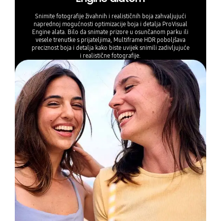
Snimite fotografije živahnih i realističnih boja zahvaljujući
naprednoj mogućnosti optimizacije boja i detalja ProVisual
Engine alata. Bilo da snimate prizore u osunčanom parku ili
vesele trenutke s prijateljima, Multiframe HDR poboljšava
preciznost boja i detalja kako biste uvijek snimili zadivljujuće
i realistične fotografije.