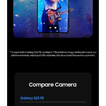
* U usporedbi s Galaxy S24 FE uređajem * Rezultati se mogu razlikovati ovisno o u
vjetima snimanja, uključujući više objekata, bilo da su izvan fokusa ili su pokretni.