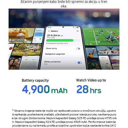
oka.
* Stvarno trajanje baterije može se razlikovati ovisno o mrežnom okružju, upotre
bi aplikacija, postavkama značajki, učestalosti poziva i slanja poruka, navikama punj
enja i drugim čimbenicima. Nazivni kapacitet Galaxy S25 FE uređaja iznosi 4755 mA
h. Nazivni kapacitet Galaxy S24 FE uređaja iznosi 4565 mAh. Performanse baterije
procijenjene su na temelju profila prosječne upotrebe koji je sastavila tvrtka UX C
onnect Research.