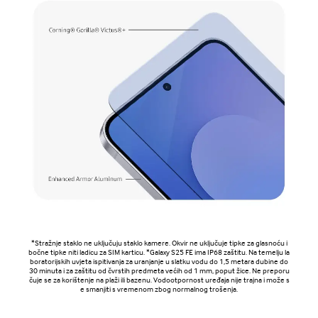
*Stražnje staklo ne uključuju staklo kamere. Okvir ne uključuje tipke za glasnoću i
bočne tipke niti ladicu za SIM karticu. *Galaxy S25 FE ima IP68 zaštitu. Na temelju la
boratorijskih uvjeta ispitivanja za uranjanje u slatku vodu do 1,5 metara dubine do
30 minuta i za zaštitu od čvrstih predmeta većih od 1 mm, poput žice. Ne preporu
čuje se za korištenje na plaži ili bazenu. Vodootpornost uređaja nije trajna i može s
e smanjiti s vremenom zbog normalnog trošenja.