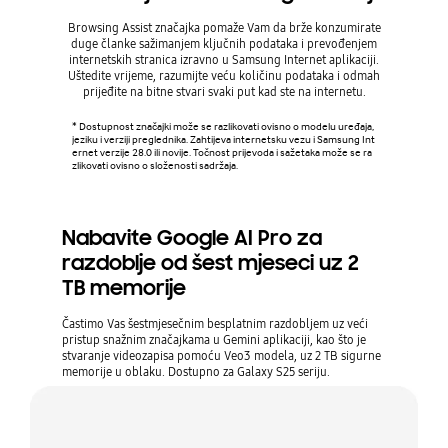
Browsing Assist značajka pomaže Vam da brže konzumirate
Bolje i br
duge članke sažimanjem ključnih podataka i prevođenjem
ispra
internetskih stranica izravno u Samsung Internet aplikaciji.
pronalas
Uštedite vrijeme, razumijte veću količinu podataka i odmah
SMS poruke
prijeđite na bitne stvari svaki put kad ste na internetu.
natipka
* Dostupnost značajki može se razlikovati ovisno o modelu uređaja,
jeziku i verziji preglednika. Zahtijeva internetsku vezu i Samsung Int
* Writing 
ernet verzije 28.0 ili novije. Točnost prijevoda i sažetaka može se ra
g Account. 
zlikovati ovisno o složenosti sadržaja.
Dostupnost
ultata nije
Nabavite Google AI Pro za
razdoblje od šest mjeseci uz 2
TB memorije
Častimo Vas šestmjesečnim besplatnim razdobljem uz veći
pristup snažnim značajkama u Gemini aplikaciji, kao što je
stvaranje videozapisa pomoću Veo3 modela, uz 2 TB sigurne
memorije u oblaku. Dostupno za Galaxy S25 seriju.