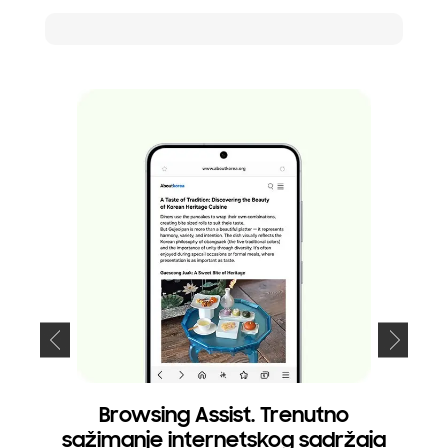
Browsing Assist. Trenutno
Writ
sažimanje internetskog sadržaja