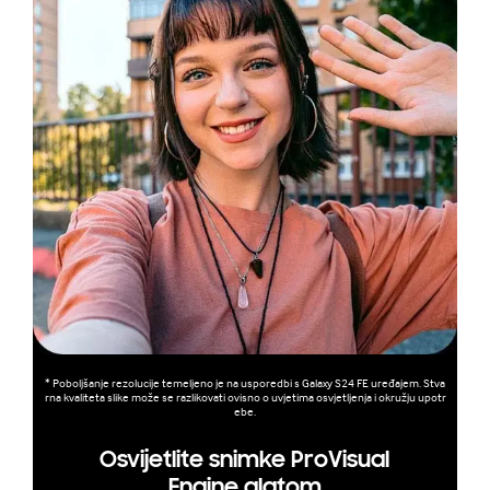
* Poboljšanje rezolucije temeljeno je na usporedbi s Galaxy S24 FE uređajem. Stva
rna kvaliteta slike može se razlikovati ovisno o uvjetima osvjetljenja i okružju upotr
ebe.
Osvijetlite snimke ProVisual
Engine alatom