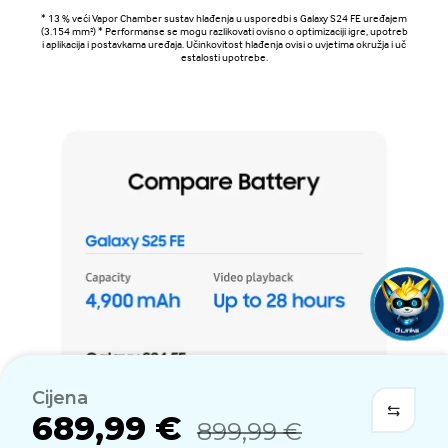
* 13 % veći Vapor Chamber sustav hlađenja u usporedbi s Galaxy S24 FE uređajem
(3.154 mm²) * Performanse se mogu razlikovati ovisno o optimizaciji igre, upotreb
i aplikacija i postavkama uređaja. Učinkovitost hlađenja ovisi o uvjetima okružja i uč
estalosti upotrebe.
Cijena
689,99 €
899,99 €
Dodaj