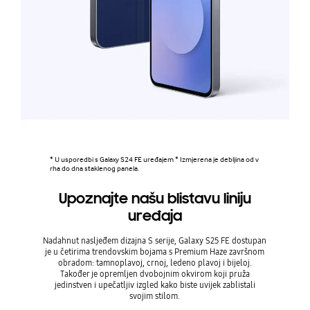
* U usporedbi s Galaxy S24 FE uređajem * Izmjerena je debljina od v
rha do dna staklenog panela.
Upoznajte našu blistavu liniju
uređaja
Nadahnut nasljeđem dizajna S serije, Galaxy S25 FE dostupan
je u četirima trendovskim bojama s Premium Haze završnom
obradom: tamnoplavoj, crnoj, ledeno plavoj i bijeloj.
Također je opremljen dvobojnim okvirom koji pruža
jedinstven i upečatljiv izgled kako biste uvijek zablistali
svojim stilom.