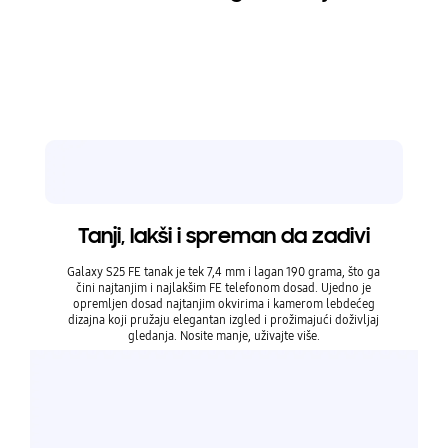
kam
* Poboljša
ređajem. S
a osvjetlje
Tanji, lakši i spreman da zadivi
Galaxy S25 FE tanak je tek 7,4 mm i lagan 190 grama, što ga
čini najtanjim i najlakšim FE telefonom dosad. Ujedno je
opremljen dosad najtanjim okvirima i kamerom lebdećeg
dizajna koji pružaju elegantan izgled i prožimajući doživljaj
gledanja. Nosite manje, uživajte više.