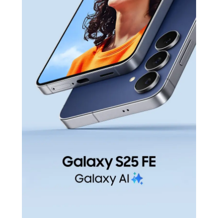
velikih nadogradnji, a AI značajke poput Circle
to Search i optimizacije rada pružaju moderno
iskustvo korištenja.
BATERIJA KOJA TRAJE I BRZO SE PUNI
Baterija kapaciteta 4900 mAh pruža dovoljno
energije za cijeli dan korištenja, dok 45W brzo
punjenje osigurava do 65% kapaciteta u samo
30 minuta. Podržano je i 25W bežično
punjenje, kao i obrnuto bežično punjenje za
napajanje dodatnih uređaja.
POVEZIVANJE I FUNKCIONALNOST BEZ
GRANICA
Galaxy S25 FE podržava 5G mreže, Wi-Fi 6e ili
trostruku band tehnologiju (ovisno o regiji),
Bluetooth 5.4 i NFC. USB Type-C 3.2 osigurava
brz prijenos podataka i OTG povezivanje, dok
Samsung DeX pretvara telefon u moćno
računalo. Ugrađeni optički čitač otiska prsta,
akcelerometar, žiroskop i kompas čine ovaj
uređaj kompletnim paketom tehnologije za
sve korisnike.