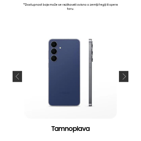
*Dostupnost boja može se razlikovati ovisno o zemlji/regiji ili opera
toru.
Tamnoplava