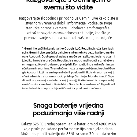
svemu što vidite
Razgovarajte slobodno i prirodno uz Gemini Live kako biste u
Circle to 
stvarnom vremenu dobili informacije. Podijelite svoje
na zasl
trenutke pomoću kamere ili dodavanjem fotografija i
tipku, zaokr
zatražite savjete za svakodnevnu situacije, kao što je
ćete ko
prepoznavanje simbola na etiketi vaše omiljene odjeće.
jednostav
u
* Gemini je zaštitni znak tvrtke Google LLC. Rezultati služe kao ilustr
acija. Gemini Live značajka zahtijeva internetsku vezu i prijavu na Go
* Circle to
ogle Account. Dostupnost usluge može se razlikovati ovisno o zeml
vi su skrać
ji, jeziku i modelu uređaja. Rezultati se mogu razlikovati, a značajke s
pnost uslu
e mogu razlikovati ovisno o pretplati. Kompatibilno s određenim zn
eđaja. Pot
ačajkama i računima. Trenutačno možete upotrebljavati osobni Goo
rati Androi
gle Account kojim sami upravljate ili poslovni ili školski račun za koji j
u razlikova
e Vaš administrator omogućio pristup Geminiju. Morate imati 13 go
nije zajam
dina (ili odgovarajuću dob u svojoj zemlji) ili više kako biste upotreblj
amo uz amb
avali Gemini s osobnim ili školskim Google Accountom, a 18 godina il
ušalicama i
i više kako biste upotrebljavali Gemini s poslovnim računom.
Snaga baterije vrijedna
poduzimanja više radnji
Galaxy S25 FE uređaj opremljen je baterijom od 4900 mAh
koja pruža pouzdane performanse tijekom cijelog dana.
Možete napuniti bateriju do 65 % za samo 30 minuta brzim
žičanim punjenjem kako biste bili spremni za akciju u tren