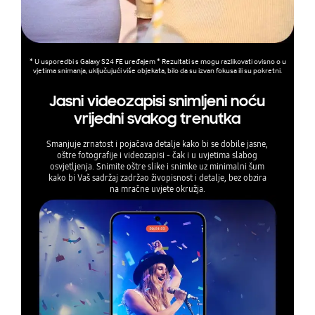
* U usporedbi s Galaxy S24 FE uređajem * Rezultati se mogu razlikovati ovisno o u
vjetima snimanja, uključujući više objekata, bilo da su izvan fokusa ili su pokretni.
Jasni videozapisi snimljeni noću
vrijedni svakog trenutka
Smanjuje zrnatost i pojačava detalje kako bi se dobile jasne,
oštre fotografije i videozapisi - čak i u uvjetima slabog
osvjetljenja. Snimite oštre slike i snimke uz minimalni šum
kako bi Vaš sadržaj zadržao živopisnost i detalje, bez obzira
na mračne uvjete okružja.