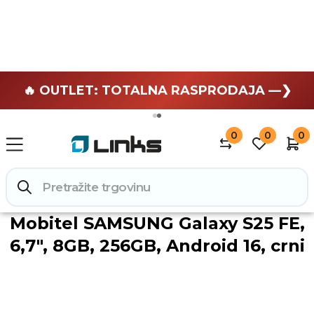
🏄 Zaslužuješ odmor —❯
🔥 OUTLET: TOTALNA RASPRODAJA —❯
0
0
0
Informatika
Mobiteli, telefoni i oprema
Mobiteli
Mobitel SAMSUNG Galaxy S25 FE,
6,7", 8GB, 256GB, Android 16, crni