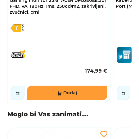
Gaming monitor 23.6" ACER UM.UE0EE.301,
Kabel SBOX
FHD, VA, 180Hz, 1ms, 250cd/m2, zakrivljeni,
Port (M), 
zvučnici, crni
174,99 €
Dodaj
Moglo bi Vas zanimati...