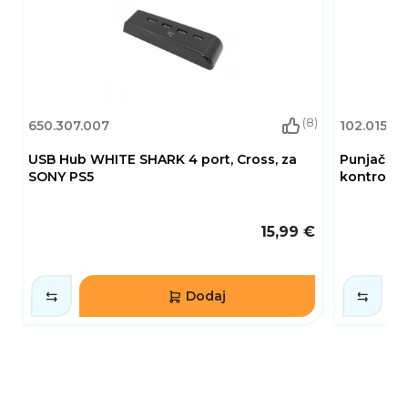
(8)
650.307.007
102.015.0
USB Hub WHITE SHARK 4 port, Cross, za
Punjač W
SONY PS5
kontroler
15,99 €
Dodaj