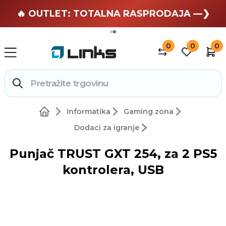
🏄 Zaslužuješ odmor —❯
🔥 OUTLET: TOTALNA RASPRODAJA —❯
0
0
0
Informatika
Gaming zona
Dodaci za igranje
Punjač TRUST GXT 254, za 2 PS5
kontrolera, USB