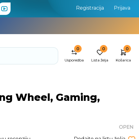
Registracija
Prijava
0
0
0
Usporedba
Lista želja
Košarica
ing Wheel, Gaming,
OPEN
rvu recenziju
Dodajte na listu želja