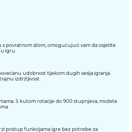
u s povratnom silom, omogućujući vam da osjetite
 u igru.
povećanu udobnost tijekom dugih sesija igranja.
ajnu izdržljivost.
formama. S kutom rotacije do 900 stupnjeva, možete
ama.
zi pristup funkcijama igre bez potrebe za