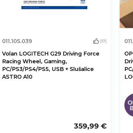
011.105.039
011
(37)
Volan LOGITECH G29 Driving Force
OP
Racing Wheel, Gaming,
Dr
PC/PS3/PS4/PS5, USB + Slušalice
PC
ASTRO A10
LO
359,99 €