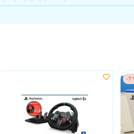
itost i reakcije tijekom utrka.
-7 