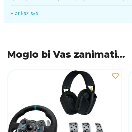
skidanjem ruku s volana, poboljšavajući vašu učinkov
+ prikaži sve
Moglo bi Vas zanimati...