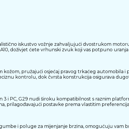
listično iskustvo vožnje zahvaljujući dvostrukom motor
o A10, doživjet ćete vrhunski zvuk koji vas potpuno uranja
m kožom, pružajući osjećaj pravog trkaćeg automobila i 
iznu kontrolu, dok čvrsta konstrukcija osigurava dugotr
tion 3 i PC, G29 nudi široku kompatibilnost s raznim plat
ama, prilagođavajući postavke prema vlastitim preferencij
 gumbe i poluge za mijenjanje brzina, omogućuju vam br