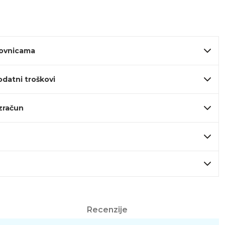
lovnicama
odatni troškovi
izračun
Recenzije