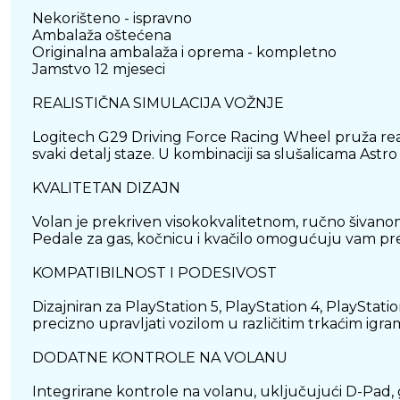
Nekorišteno - ispravno
Ambalaža oštećena
Originalna ambalaža i oprema - kompletno
Jamstvo 12 mjeseci
REALISTIČNA SIMULACIJA VOŽNJE
Logitech G29 Driving Force Racing Wheel pruža rea
svaki detalj staze. U kombinaciji sa slušalicama Astr
KVALITETAN DIZAJN
Volan je prekriven visokokvalitetnom, ručno šivano
Pedale za gas, kočnicu i kvačilo omogućuju vam prec
KOMPATIBILNOST I PODESIVOST
Dizajniran za PlayStation 5, PlayStation 4, PlaySta
precizno upravljati vozilom u različitim trkaćim igr
DODATNE KONTROLE NA VOLANU
Integrirane kontrole na volanu, uključujući D-Pad,