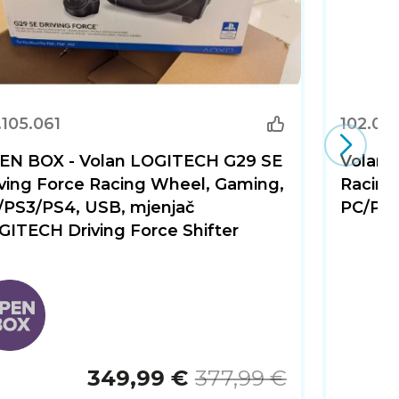
.105.061
102.00
EN BOX - Volan LOGITECH G29 SE
Volan 
iving Force Racing Wheel, Gaming,
Racing
/PS3/PS4, USB, mjenjač
PC/PS3
GITECH Driving Force Shifter
349,99 €
377,99 €