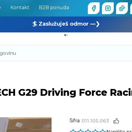
e
Kontakt
B2B ponuda
🏄 Zaslužuješ odmor —❯
🔥 OUTLET: TOTALNA RASPRODAJA —❯
CH G29 Driving Force Rac
Šifra:
011.105.063
Napišite p