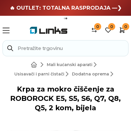
🏄 Zaslužuješ odmor —❯
🔥 OUTLET: TOTALNA RASPRODAJA —❯
0
0
0
Mali kućanski aparati
Usisavači i parni čistači
Dodatna oprema
Krpa za mokro čiščenje za
ROBOROCK E5, S5, S6, Q7, Q8,
Q5, 2 kom, bijela