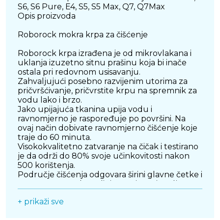
S6, S6 Pure, E4, S5, S5 Max, Q7, Q7Max
Opis proizvoda
Roborock mokra krpa za čišćenje
Roborock krpa izrađena je od mikrovlakana i
uklanja izuzetno sitnu prašinu koja bi inače
ostala pri redovnom usisavanju.
Zahvaljujući posebno razvijenim utorima za
pričvršćivanje, pričvrstite krpu na spremnik za
vodu lako i brzo.
Jako upijajuća tkanina upija vodu i
ravnomjerno je raspoređuje po površini. Na
ovaj način dobivate ravnomjerno čišćenje koje
traje do 60 minuta.
Visokokvalitetno zatvaranje na čičak i testirano
je da održi do 80% svoje učinkovitosti nakon
500 korištenja.
Područje čišćenja odgovara širini glavne četke i
pruža savršeno koordinirano čišćenje gdje se
sve površine usisavaju i brišu.
+ prikaži sve
U paketu: 2x Roborock krpa za mokro čišćenje