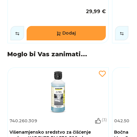
29,99 €
Dodaj
Moglo bi Vas zanimati...
(3)
740.260.309
042.500.0
Višenamjensko sredstvo za čišćenje
Bočna čet