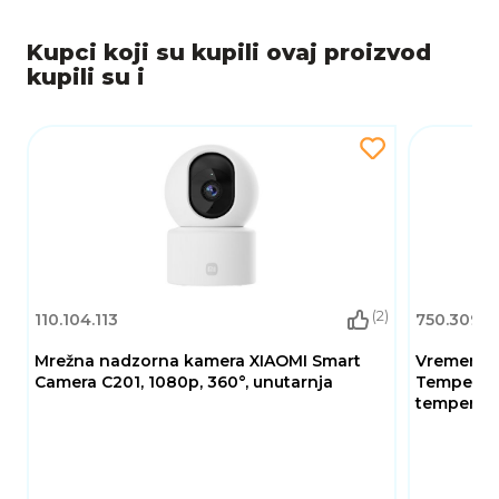
Kupci koji su kupili ovaj proizvod
kupili su i
(2)
110.104.113
750.309.0
Mrežna nadzorna kamera XIAOMI Smart
Vremenska
Camera C201, 1080p, 360°, unutarnja
Temperatu
temperatur