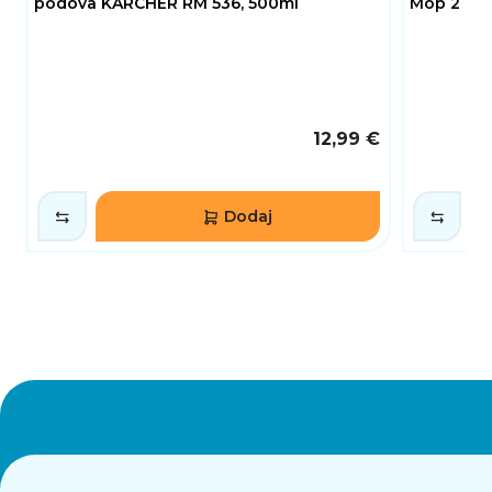
podova KARCHER RM 536, 500ml
Mop 2 Pro
12,99 €
Dodaj