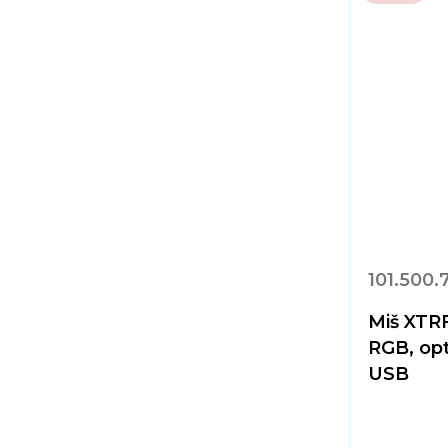
101.500.
Miš XTRF
RGB, opti
USB