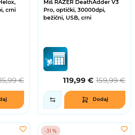
elox,
Miš RAZER DeathAdder V3
, crni
Pro, optički, 30000dpi,
bežični, USB, crni
15,99 €
119,99 €
159,99 €
daj
Dodaj
-31 %