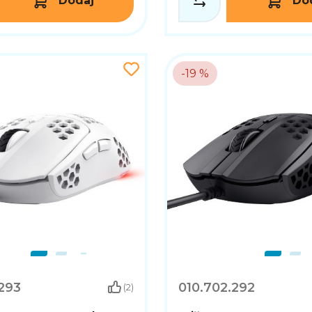
Dodaj
Do
-19 %
293
010.702.292
(2)