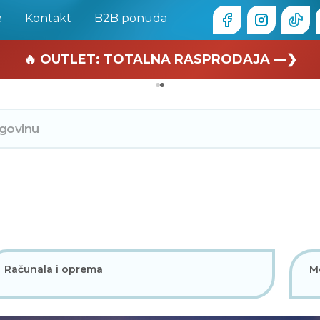
e
Kontakt
B2B ponuda
🏄 Zaslužuješ odmor —❯
🔥 OUTLET: TOTALNA RASPRODAJA —❯
Računala i oprema
Mo