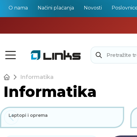
O nama
Načini plaćanja
Novosti
Poslovnic
Informatika
Informatika
Laptopi i oprema