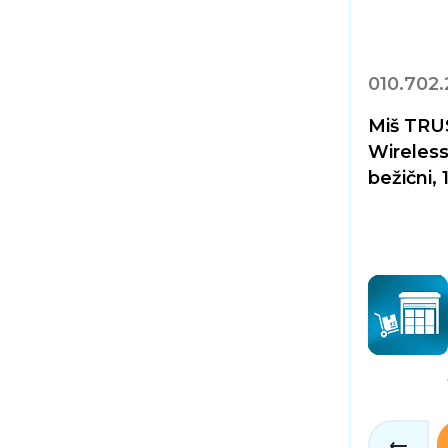
010.702.
Miš TRU
Wireless
bežični, 