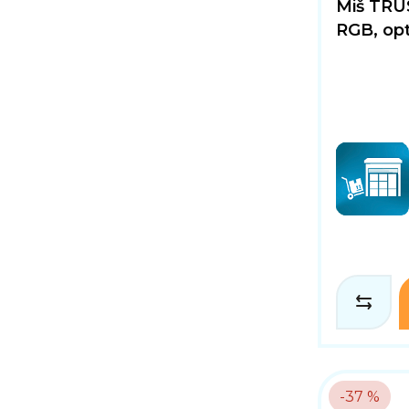
Miš TRU
RGB, opti
-37 %