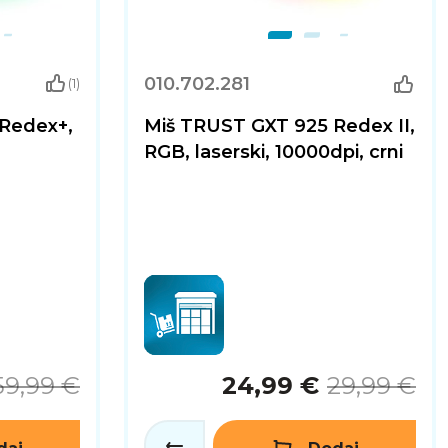
010.702.281
(1)
Redex+,
Miš TRUST GXT 925 Redex II,
RGB, laserski, 10000dpi, crni
59,99 €
24,99 €
29,99 €