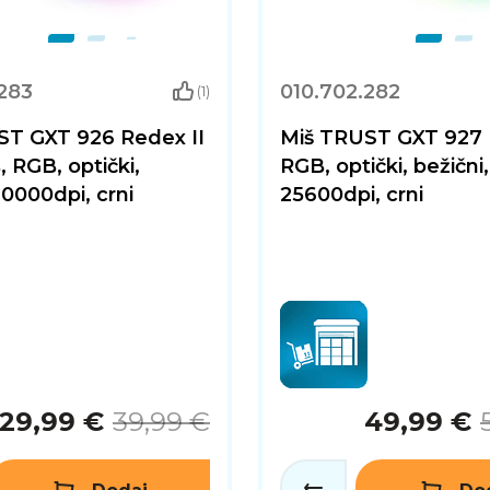
283
010.702.282
(1)
ST GXT 926 Redex II
Miš TRUST GXT 927 
, RGB, optički,
RGB, optički, bežični,
10000dpi, crni
25600dpi, crni
29,99 €
39,99 €
49,99 €