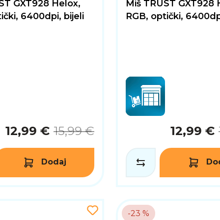
ST GXT928 Helox,
Miš TRUST GXT928 H
čki, 6400dpi, bijeli
RGB, optički, 6400dpi
12,99 €
15,99 €
12,99 €
Dodaj
Do
-23 %