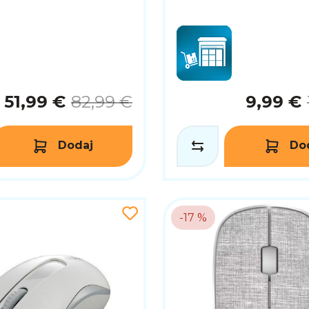
51,99 €
82,99 €
9,99 €
Dodaj
Do
-17 %