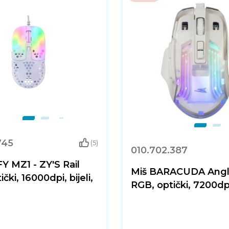
745
(5)
010.702.387
Y MZ1 - ZY'S Rail
Miš BARACUDA Angle
čki, 16000dpi, bijeli,
RGB, optički, 7200dpi,