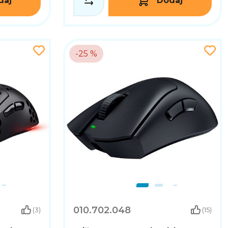
daj
Dodaj
-25 %
010.702.048
(3)
(15)