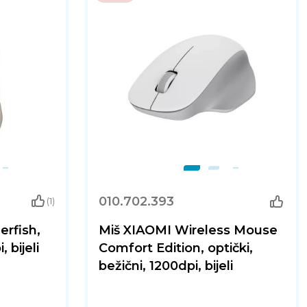
010.702.393
(1)
rfish,
Miš XIAOMI Wireless Mouse
 bijeli
Comfort Edition, optički,
bežični, 1200dpi, bijeli