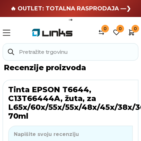
🏄 Zaslužuješ odmor —❯
🔥 OUTLET: TOTALNA RASPRODAJA —❯
0
0
0
Recenzije proizvoda
Tinta EPSON T6644,
C13T66444A, žuta, za
L65x/60x/55x/55x/48x/45x/38x/36
70ml
Napišite svoju recenziju