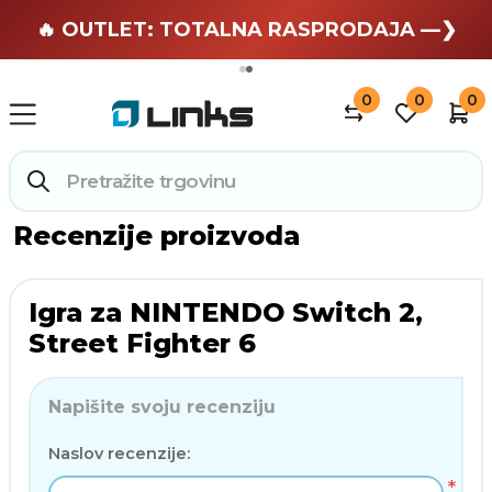
🏄 Zaslužuješ odmor —❯
🔥 OUTLET: TOTALNA RASPRODAJA —❯
0
0
0
Recenzije proizvoda
Igra za NINTENDO Switch 2,
Street Fighter 6
Napišite svoju recenziju
Naslov recenzije:
*