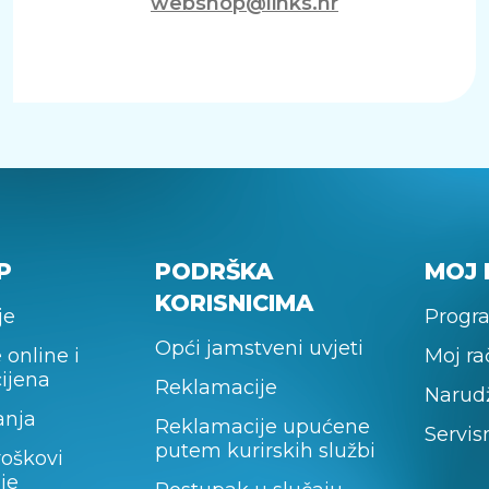
webshop@links.hr
P
PODRŠKA
MOJ 
KORISNICIMA
je
Progra
Opći jamstveni uvjeti
 online i
Moj r
cijena
Reklamacije
Narud
anja
Reklamacije upućene
Servis
putem kurirskih službi
roškovi
je