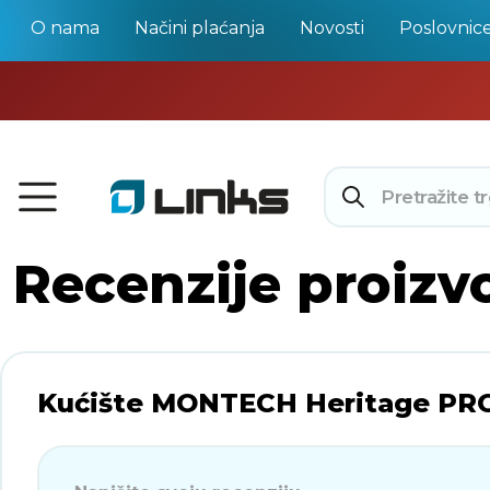
O nama
Načini plaćanja
Novosti
Poslovnic
Recenzije proizv
Kućište MONTECH Heritage PRO,