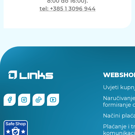
8:00 do 16:00).
tel: +385 1 3096 944
WEBSHO
Uvjeti kupn
Naručivanje
formiranje 
Načini plać
Plaćanje i t
komunikaci