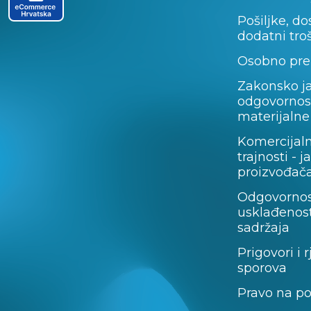
Pošiljke, do
dodatni tro
Osobno pre
Zakonsko j
odgovornos
materijalne
Komercijal
trajnosti - 
proizvođača
Odgovornos
usklađenost
sadržaja
Prigovori i 
sporova
Pravo na p