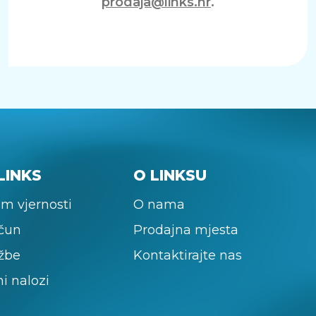
prodaja@links.hr
.
LINKS
O LINKSU
m vjernosti
O nama
ačun
Prodajna mjesta
žbe
Kontaktirajte nas
ni nalozi