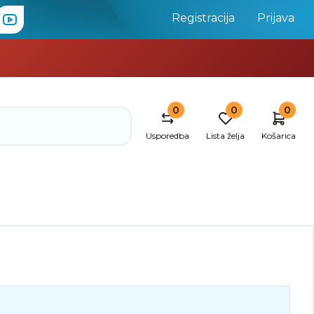
Registracija
Prijava
0
0
0
Usporedba
Lista želja
Košarica