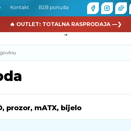
e
Kontakt
B2B ponuda
🏄 Zaslužuješ odmor —❯
🔥 OUTLET: TOTALNA RASPRODAJA —❯
oda
 prozor, mATX, bijelo