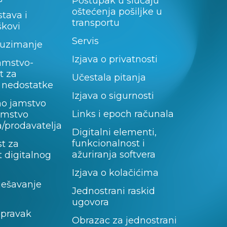
Postupak u slučaju
oštećenja pošiljke u
stava i
transportu
škovi
Servis
uzimanje
Izjava o privatnosti
amstvo-
t za
Učestala pitanja
 nedostatke
Izjava o sigurnosti
no jamstvo
Links i epoch računala
jamstvo
/prodavatelja
Digitalni elementi,
funkcionalnost i
t za
ažuriranja softvera
 digitalnog
Izjava o kolačićima
rješavanje
Jednostrani raskid
ugovora
opravak
Obrazac za jednostrani