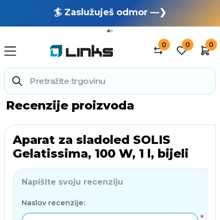
🏄 Zaslužuješ odmor —❯
🔥 OUTLET: TOTALNA RASPRODAJA —❯
0
0
0
Recenzije proizvoda
Aparat za sladoled SOLIS
Gelatissima, 100 W, 1 l, bijeli
Napišite svoju recenziju
Naslov recenzije:
*