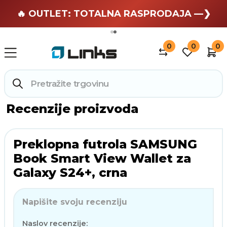
🏄 Zaslužuješ odmor —❯
🔥 OUTLET: TOTALNA RASPRODAJA —❯
0
0
0
Recenzije proizvoda
Preklopna futrola SAMSUNG
Book Smart View Wallet za
Galaxy S24+, crna
Napišite svoju recenziju
Naslov recenzije: