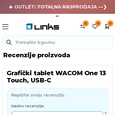
🏄 Zaslužuješ odmor —❯
🔥 OUTLET: TOTALNA RASPRODAJA —❯
0
0
0
Recenzije proizvoda
Grafički tablet WACOM One 13
Touch, USB-C
Napišite svoju recenziju
Naslov recenzije:
*