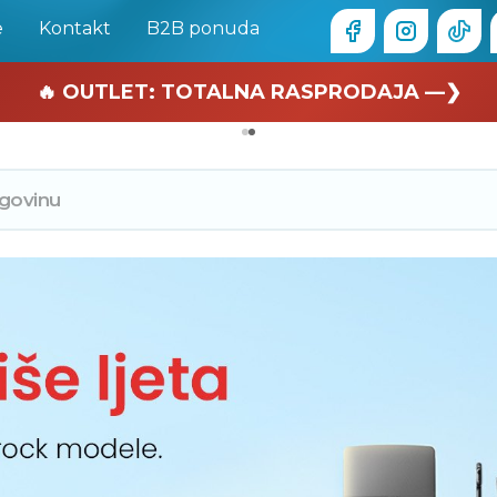
e
Kontakt
B2B ponuda
🏄 Zaslužuješ odmor —❯
🔥 OUTLET: TOTALNA RASPRODAJA —❯