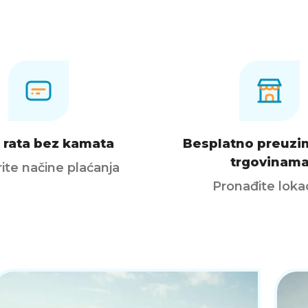
 rata bez kamata
Besplatno preuzi
trgovinam
rite načine plaćanja
Pronađite lokac