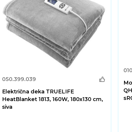
010
050.399.039
Mo
QHD
Električna deka TRUELIFE
sR
HeatBlanket 1813, 160W, 180x130 cm,
siva