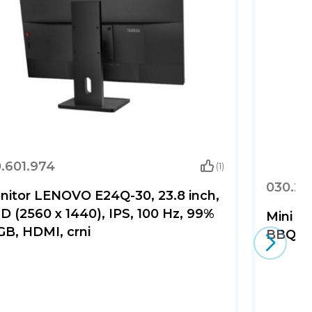
.601.974
(1)
030.20
nitor LENOVO E24Q-30, 23.8 inch,
 (2560 x 1440), IPS, 100 Hz, 99%
Mini h
GB, HDMI, crni
BBQ Coo