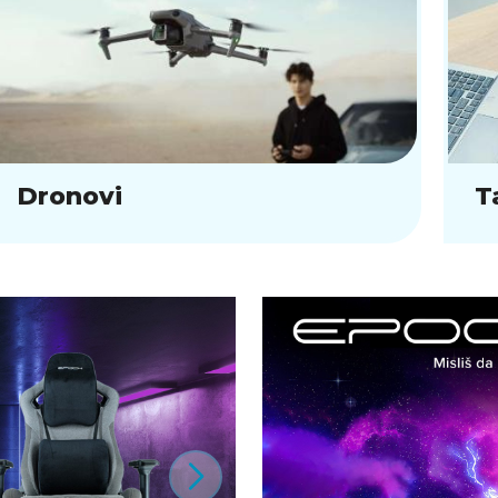
Dronovi
T