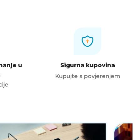
manje u
Sigurna kupovina
a
Kupujte s povjerenjem
ije