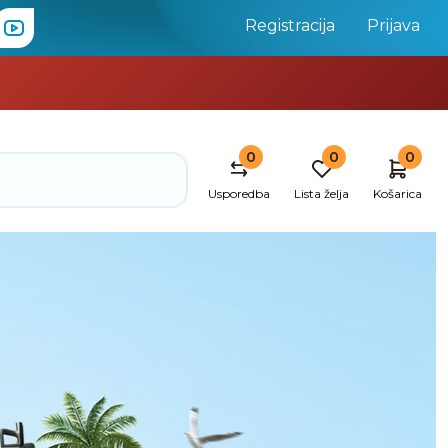
Registracija
Prijava
0
0
0
Usporedba
Lista želja
Košarica