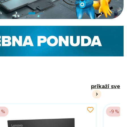
prikaži sve
5 %
-9 %