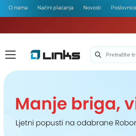
O nama
Načini plaćanja
Novosti
Poslovnic