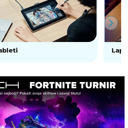
ableti
Lapt