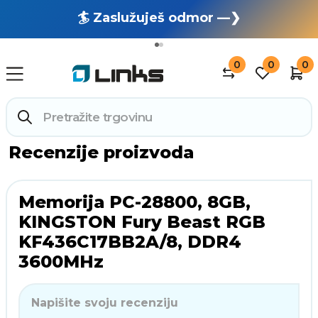
🏄 Zaslužuješ odmor —❯
🔥 OUTLET: TOTALNA RASPRODAJA —❯
0
0
0
Recenzije proizvoda
Memorija PC-28800, 8GB,
KINGSTON Fury Beast RGB
KF436C17BB2A/8, DDR4
3600MHz
Napišite svoju recenziju