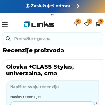
🏄 Zaslužuješ odmor —❯
🔥 OUTLET: TOTALNA RASPRODAJA —❯
0
0
0
Recenzije proizvoda
Olovka +CLASS Stylus,
univerzalna, crna
Napišite svoju recenziju
Naslov recenzije:
*