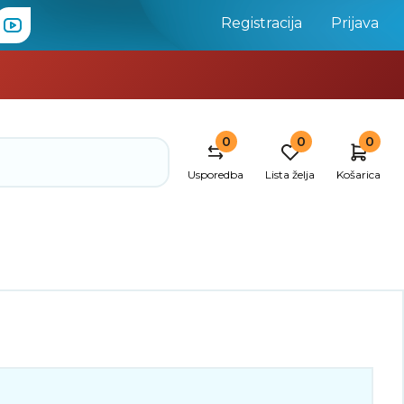
Registracija
Prijava
0
0
0
Usporedba
Lista želja
Košarica