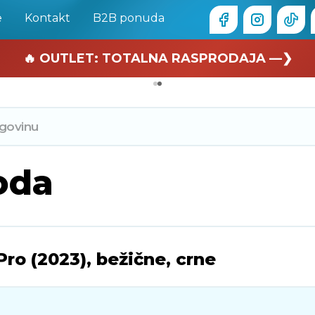
e
Kontakt
B2B ponuda
🏄 Zaslužuješ odmor —❯
🔥 OUTLET: TOTALNA RASPRODAJA —❯
oda
ro (2023), bežične, crne