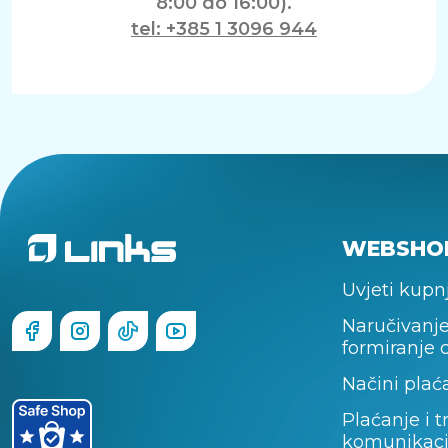
8:00 do 16:00).
tel: +385 1 3096 944
WEBSHO
Uvjeti kupn
Naručivanje
formiranje 
Načini plać
Plaćanje i t
komunikaci