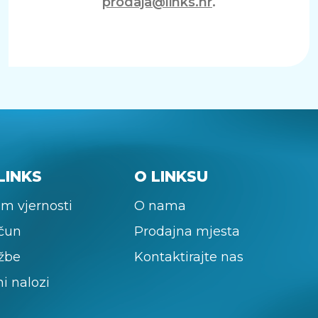
prodaja@links.hr
.
LINKS
O LINKSU
m vjernosti
O nama
ačun
Prodajna mjesta
žbe
Kontaktirajte nas
ni nalozi