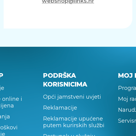
webshop@links.hr
P
PODRŠKA
MOJ 
KORISNICIMA
je
Progra
Opći jamstveni uvjeti
 online i
Moj r
cijena
Reklamacije
Narud
anja
Reklamacije upućene
Servis
putem kurirskih službi
roškovi
je