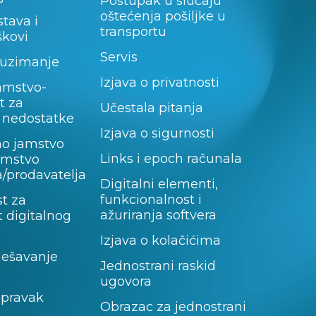
Postupak u slučaju
oštećenja pošiljke u
stava i
transportu
škovi
Servis
uzimanje
Izjava o privatnosti
amstvo-
t za
Učestala pitanja
 nedostatke
Izjava o sigurnosti
no jamstvo
Links i epoch računala
jamstvo
/prodavatelja
Digitalni elementi,
funkcionalnost i
t za
ažuriranja softvera
 digitalnog
Izjava o kolačićima
rješavanje
Jednostrani raskid
ugovora
opravak
Obrazac za jednostrani