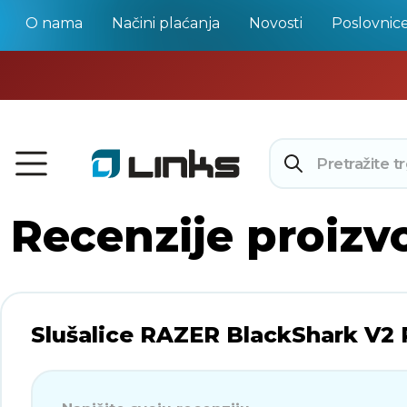
O nama
Načini plaćanja
Novosti
Poslovnic
Recenzije proizv
Slušalice RAZER BlackShark V2 P