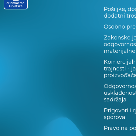
Pošiljke, do
dodatni tro
Osobno pre
Zakonsko j
odgovornos
materijalne
Komercijal
trajnosti - 
proizvođača
Odgovornos
usklađenost
sadržaja
Prigovori i 
sporova
Pravo na p