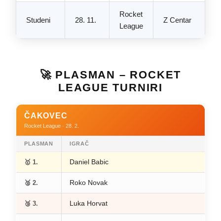
Rocket
Studeni
28. 11.
Z Centar
League
🚀 PLASMAN – ROCKET
LEAGUE TURNIRI
ČAKOVEC
Rocket League · 28. 2.
PLASMAN
IGRAČ
Daniel Babic
🥇 1.
Roko Novak
🥈 2.
Luka Horvat
🥉 3.