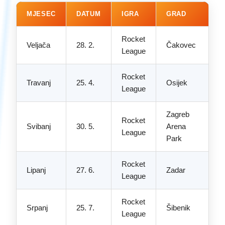
MJESEC
DATUM
IGRA
GRAD
Rocket
Veljača
28. 2.
Čakovec
League
Rocket
Travanj
25. 4.
Osijek
League
Zagreb
Rocket
Svibanj
30. 5.
Arena
League
Park
Rocket
Lipanj
27. 6.
Zadar
League
Rocket
Srpanj
25. 7.
Šibenik
League