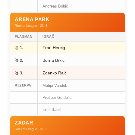
Andreas Bobić
ARENA PARK
Rocket League · 23. 5.
PLASMAN
IGRAČ
Fran Hercig
🥇 1.
Borna Brkić
🥈 2.
Zdenko Raič
🥉 3.
Matija Vandek
REZERVA
Prošper Gurdulić
Emil Babić
ZADAR
Rocket League · 27. 6.