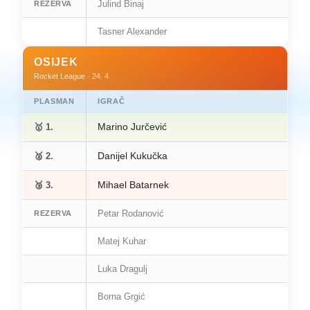
Julind Binaj
REZERVA
Tasner Alexander
OSIJEK
Rocket League · 24. 4.
PLASMAN
IGRAČ
Marino Jurčević
🥇 1.
Danijel Kukučka
🥈 2.
Mihael Batarnek
🥉 3.
Petar Rodanović
REZERVA
Matej Kuhar
Luka Dragulj
Borna Grgić