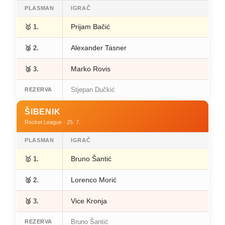
PLASMAN
IGRAČ
Prijam Bačić
🥇 1.
Alexander Tasner
🥈 2.
Marko Rovis
🥉 3.
Stjepan Dučkić
REZERVA
ŠIBENIK
Rocket League · 25. 7.
PLASMAN
IGRAČ
Bruno Šantić
🥇 1.
Lorenco Morić
🥈 2.
Vice Kronja
🥉 3.
Bruno Šantić
REZERVA