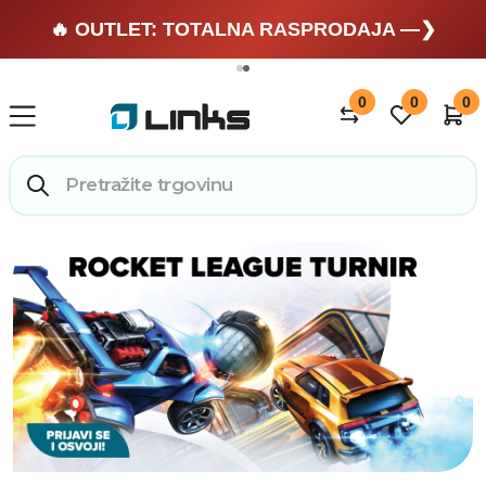
🔥 OUTLET: TOTALNA RASPRODAJA —❯
🏄 Zaslužuješ odmor —❯
0
0
0