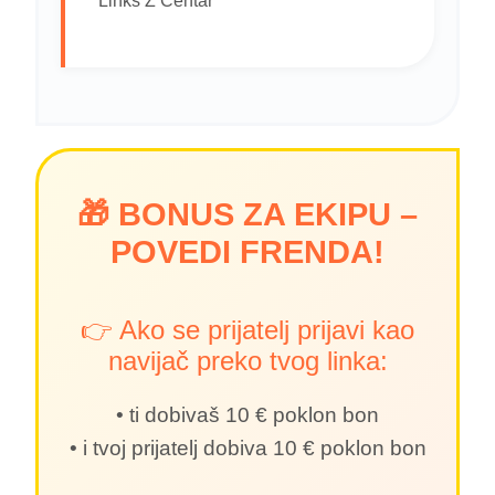
Links Z Centar
🎁 BONUS ZA EKIPU –
POVEDI FRENDA!
👉 Ako se prijatelj prijavi kao
navijač preko tvog linka:
•󠁏󠁏 ti dobivaš 10 € poklon bon
•󠁏󠁏 i tvoj prijatelj dobiva 10 € poklon bon