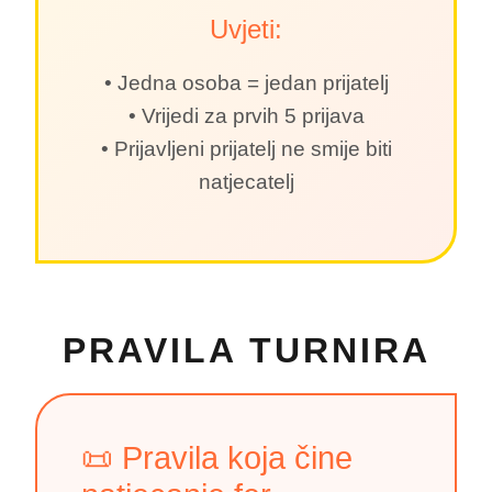
Uvjeti:
•󠁏󠁏 Jedna osoba = jedan prijatelj
•󠁏󠁏 Vrijedi za prvih 5 prijava
•󠁏󠁏 Prijavljeni prijatelj ne smije biti
natjecatelj
PRAVILA TURNIRA
📜 Pravila koja čine