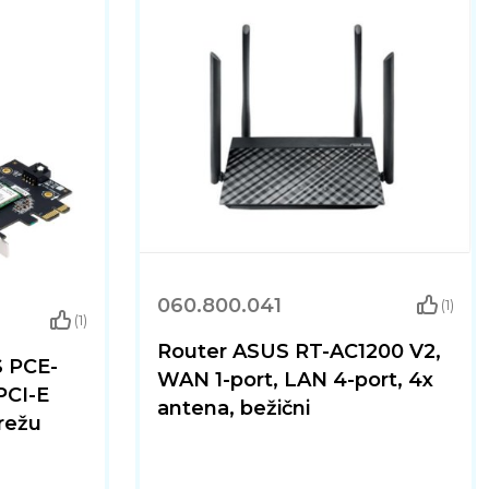
060.800.041
(1)
(1)
Router ASUS RT-AC1200 V2,
S PCE-
WAN 1-port, LAN 4-port, 4x
PCI-E
antena, bežični
režu