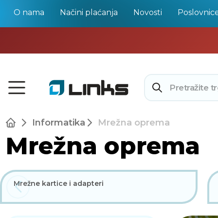
O nama
Načini plaćanja
Novosti
Poslovnic
Informatika
Mrežna oprema
Mrežna oprema
Mrežne kartice i adapteri