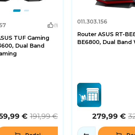
011.303.156
157
(1)
Router ASUS RT-BE
ASUS TUF Gaming
BE6800, Dual Band 
600, Dual Band
Gaming
59,99 €
191,99 €
279,99 €
3