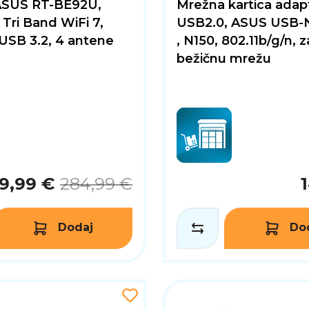
ASUS RT-BE92U,
Mrežna kartica adap
Tri Band WiFi 7,
USB2.0, ASUS USB-
USB 3.2, 4 antene
, N150, 802.11b/g/n, z
bežičnu mrežu
9,99 €
284,99 €
Dodaj
Do