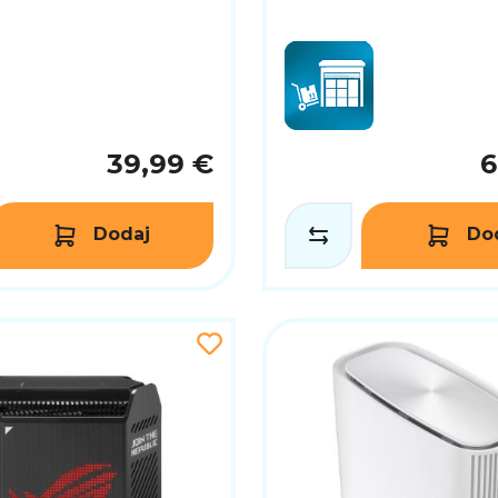
39,99 €
6
Dodaj
Do