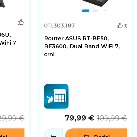
011.303.187
(1)
86U,
Router ASUS RT-BE50,
WiFi 7
BE3600, Dual Band WiFi 7,
crni
29,99 €
79,99 €
109,99 €