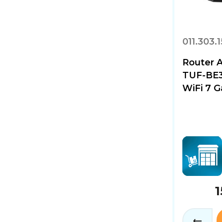
011.303.
Router 
TUF-BE3
WiFi 7 
1