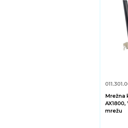
011.301.
Mrežna k
AX1800, 
mrežu