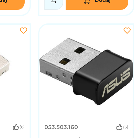
daj
Dodaj
053.503.160
(6)
(3)