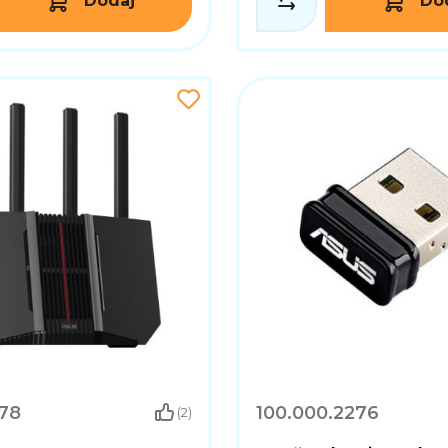
Dodaj
Do
178
100.000.2276
(2)