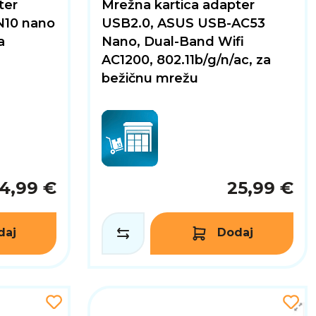
ter
Mrežna kartica adapter
N10 nano
USB2.0, ASUS USB-AC53
a
Nano, Dual-Band Wifi
AC1200, 802.11b/g/n/ac, za
bežičnu mrežu
14,99 €
25,99 €
daj
Dodaj