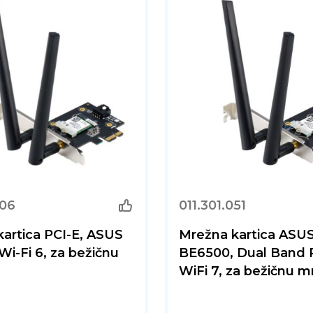
006
011.301.051
artica PCI-E, ASUS
Mrežna kartica ASU
Wi-Fi 6, za bežičnu
BE6500, Dual Band 
WiFi 7, za bežičnu m