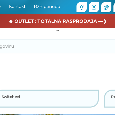
e
Kontakt
B2B ponuda
🏄 Zaslužuješ odmor —❯
🔥 OUTLET: TOTALNA RASPRODAJA —❯
Switchevi
Ro