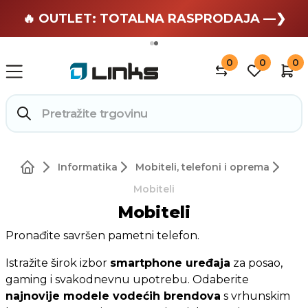
🏄 Zaslužuješ odmor —❯
🔥 OUTLET: TOTALNA RASPRODAJA —❯
0
0
0
Informatika
Mobiteli, telefoni i oprema
Mobiteli
Mobiteli
Pronađite savršen pametni telefon.
Istražite širok izbor
smartphone uređaja
za posao,
gaming i svakodnevnu upotrebu. Odaberite
najnovije modele vodećih brendova
s vrhunskim