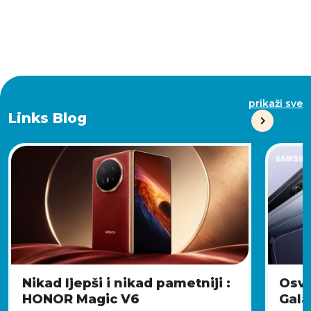
prikaži sve
Links Blog
Nikad ljepši i nikad pametniji :
Osvj
HONOR Magic V6
Gala