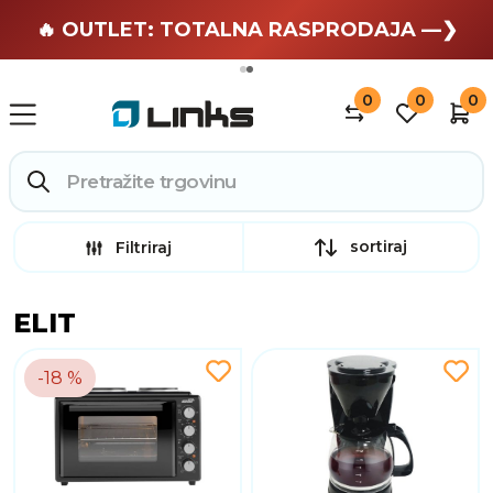
🏄 Zaslužuješ odmor —❯
🔥 OUTLET: TOTALNA RASPRODAJA —❯
0
0
0
sortiraj
Filtriraj
ELIT
-18 %