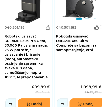
(1)
040.501.192
040.501.182
Robotski usisavač
Robotski usisavač
DREAME L50s Pro Ultra,
DREAME X60 Ultra
30.000 Pa usisna snaga,
Complete sa bazom za
75 W potrošnja,
samopražnjenje, crni
usisavanje i brisanje
(mop), automatsko
pražnjenje spremnika
svaka 100 dana,
samočišćenje mop-a
100°C, AI prepoznavanje
699,99 €
1.099,99 €
899,99 €
1.499,99 €
Dodaj
Dodaj