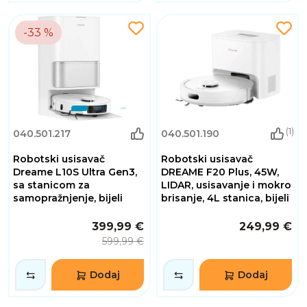
-33 %
(1)
040.501.217
040.501.190
Robotski usisavač
Robotski usisavač
Dreame L10S Ultra Gen3,
DREAME F20 Plus, 45W,
sa stanicom za
LIDAR, usisavanje i mokro
samopražnjenje, bijeli
brisanje, 4L stanica, bijeli
399,99 €
249,99 €
599,99 €
Dodaj
Dodaj