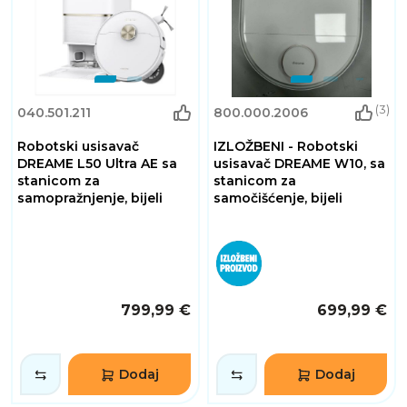
(3)
040.501.211
800.000.2006
Robotski usisavač
IZLOŽBENI - Robotski
DREAME L50 Ultra AE sa
usisavač DREAME W10, sa
stanicom za
stanicom za
samopražnjenje, bijeli
samočišćenje, bijeli
799,99 €
699,99 €
Dodaj
Dodaj