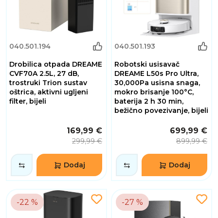
040.501.194
040.501.193
Drobilica otpada DREAME
Robotski usisavač
CVF70A 2.5L, 27 dB,
DREAME L50s Pro Ultra,
trostruki Trion sustav
30,000Pa usisna snaga,
oštrica, aktivni ugljeni
mokro brisanje 100°C,
filter, bijeli
baterija 2 h 30 min,
bežično povezivanje, bijeli
169,99 €
699,99 €
299,99 €
899,99 €
Dodaj
Dodaj
-22 %
-27 %