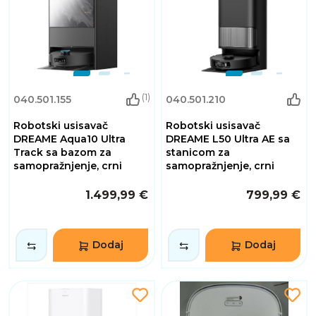
(1)
040.501.155
040.501.210
Robotski usisavač
Robotski usisavač
DREAME Aqua10 Ultra
DREAME L50 Ultra AE sa
Track sa bazom za
stanicom za
samopražnjenje, crni
samopražnjenje, crni
1.499,99 €
799,99 €
Dodaj
Dodaj