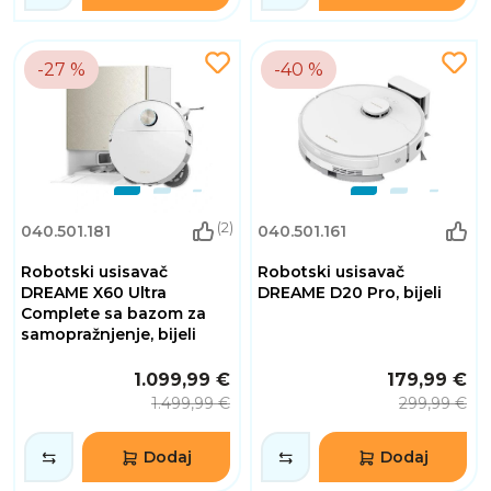
-27 %
-40 %
(2)
040.501.181
040.501.161
Robotski usisavač
Robotski usisavač
DREAME X60 Ultra
DREAME D20 Pro, bijeli
Complete sa bazom za
samopražnjenje, bijeli
1.099,99 €
179,99 €
1.499,99 €
299,99 €
Dodaj
Dodaj