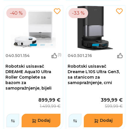
-40 %
-33 %
(1)
040.501.154
040.501.216
Robotski usisavač
Robotski usisavač
DREAME Aqua10 Ultra
Dreame L10S Ultra Gen3,
Roller Complete sa
sa stanicom za
bazom za
samopražnjenje, crni
samopražnjenje, bijeli
899,99 €
399,99 €
1.499,99 €
599,99 €
Dodaj
Dodaj