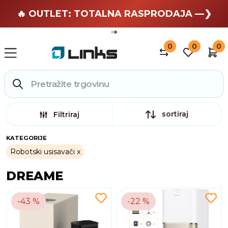
🏄 Zaslužuješ odmor —❯
🔥 OUTLET: TOTALNA RASPRODAJA —❯
0
0
0
sortiraj
Filtriraj
KATEGORIJE
Robotski usisavači
DREAME
-43 %
-22 %