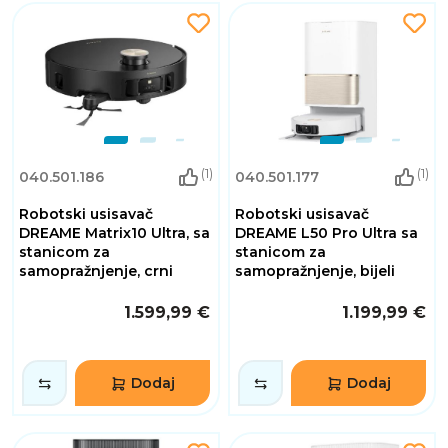
(1)
(1)
040.501.186
040.501.177
Robotski usisavač
Robotski usisavač
DREAME Matrix10 Ultra, sa
DREAME L50 Pro Ultra sa
stanicom za
stanicom za
samopražnjenje, crni
samopražnjenje, bijeli
1.599,99 €
1.199,99 €
Dodaj
Dodaj